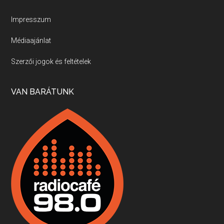
Új sorozatunkban a nagy magyarországi szakácsgeneráció tagjairól beszélgetünk: a sorozat első részében a francia születésű, de a magyar konyhára nagy hatást gyakorló Id. Marchal József, és egyik leghíresebb tanítványa, Dobos C. József az alanyaink.
Impresszum
Médiaajánlat
Villány, kékfrankos, Jackfall
Szerzői jogok és feltételek
Apr 17, 2026 • 00:35:38
Szép nemzetközi versenyeredmények, izgalmas, könnyed, de tartalmas kékfrankosok és portugieserek: ezt a vonalat viszi ma a Jackfall. A lehetőségek mellett vannak azonban kihívások, bőven.
VAN BARÁTUNK
Boston, teadélután, bab és homár
Apr 9, 2026 • 00:37:17
Milyen és mennyi teát öntöttek a bostoni kikötő vizébe, több, mint 250 évvel ezelőtt? És hogy lett a homárból drága étel, amikor régen még a szegények eledele volt és annyi volt belőle, hogy a földekre is hordták tápnak?
Fermentáljunk, a testünk meghálálja!
Apr 3, 2026 • 00:36:07
Egyszerűen fogalmaza: vannak a bélrendszerünkben rossz baktériumok, meg vannak jók. A fermentált élelmiszerekkel a jókat hozzuk előnybe, ráadásul finomat is eszünk – mondja B. Király Györgyi.