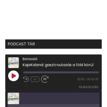
PODCAST TÁR
Borravaló
KajaKaland: gasztroutazás a föld körül
PLAY
1X
00:00
/
00:35:05
EPISODE
FELIRATKOZÁS