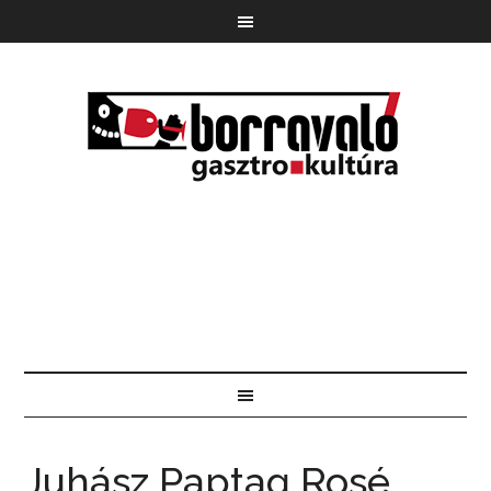
Juhász Paptag Rosé