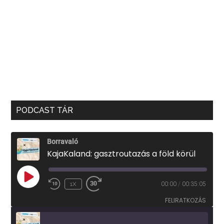
PODCAST TÁR
Borravaló
KajaKaland: gasztroutazás a föld körül
PLAY
1X
00:00
/
00:35:05
EPISODE
FELIRATKOZÁS