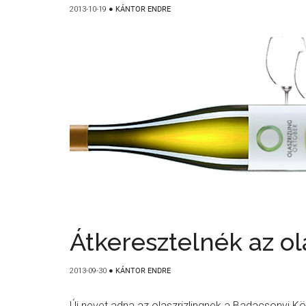
2013-10-19
●
KÁNTOR ENDRE
Átkeresztelnék az ol
2013-09-30
●
KÁNTOR ENDRE
Új nevet adna az olaszrizlingnek a Badacsonyi Kö