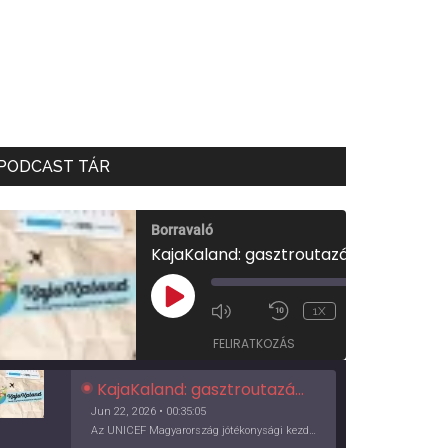
PODCAST TÁR
Borravaló
KajaKaland: gasztroutazás a föld körül
00:00
/
PLAY
1X
00:35:05
EPISODE
FELIRATKOZÁS
KajaKaland: gasztroutazás a föld körül
Jun 22, 2026 • 00:35:05
Az UNICEF Magyarország jótékonysági kezdeményezése izgalmas, egész éves világkörüli ízutazásra hív, igazi családi program és gasztroedukáció, illetve segítség a rászorulóknak is egyben.