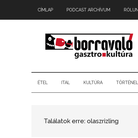
CÍMLAP
PODCAST ARCHÍVUM
RÓLU
ÉTEL
ITAL
KULTÚRA
TÖRTÉNE
Találatok erre: olaszrizling