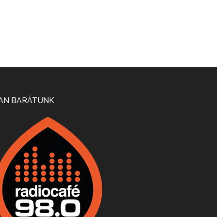
Mi lesz a magyar borágazattal, magyar borral? A kérdés több szempontból is releváns, a gazdasági, környezetei változások sürgős válaszokat igényelnek. Erről beszélgettünk Ercsey Dániellel.
A nagy szakácsgeneráció 1. rész - Id. Marchal József és Dobos C. József
Apr 24, 2026 • 00:38:10
Új sorozatunkban a nagy magyarországi szakácsgeneráció tagjairól beszélgetünk: a sorozat első részében a francia születésű, de a magyar konyhára nagy hatást gyakorló Id. Marchal József, és egyik leghíresebb tanítványa, Dobos C. József az alanyaink.
Villány, kékfrankos, Jackfall
Apr 17, 2026 • 00:35:38
Szép nemzetközi versenyeredmények, izgalmas, könnyed, de tartalmas kékfrankosok és portugieserek: ezt a vonalat viszi ma a Jackfall. A lehetőségek mellett vannak azonban kihívások, bőven.
AN BARÁTUNK
Boston, teadélután, bab és homár
Apr 9, 2026 • 00:37:17
Milyen és mennyi teát öntöttek a bostoni kikötő vizébe, több, mint 250 évvel ezelőtt? És hogy lett a homárból drága étel, amikor régen még a szegények eledele volt és annyi volt belőle, hogy a földekre is hordták tápnak?
Fermentáljunk, a testünk meghálálja!
Apr 3, 2026 • 00:36:07
Egyszerűen fogalmaza: vannak a bélrendszerünkben rossz baktériumok, meg vannak jók. A fermentált élelmiszerekkel a jókat hozzuk előnybe, ráadásul finomat is eszünk – mondja B. Király Györgyi.