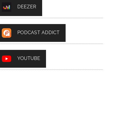
DEEZER
PODCAST ADDICT
YOUTUBE