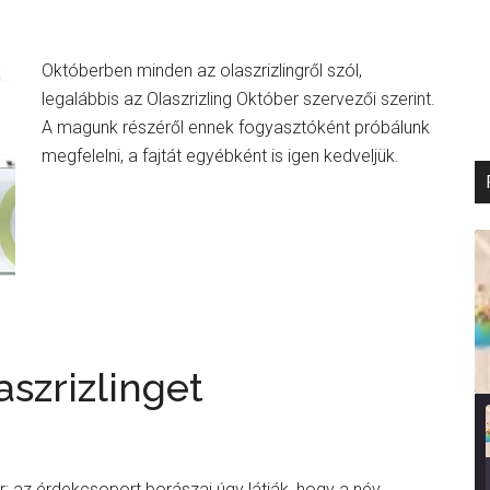
Októberben minden az olaszrizlingről szól,
legalábbis az Olaszrizling Október szervezői szerint.
A magunk részéről ennek fogyasztóként próbálunk
megfelelni, a fajtát egyébként is igen kedveljük.
aszrizlinget
r: az érdekcsoport borászai úgy látják, hogy a név