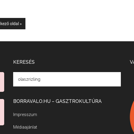
kező oldal »
KERESÉS
V
BORRAVALO.HU – GASZTROKULTÚRA
Impresszum
Médiaajánlat