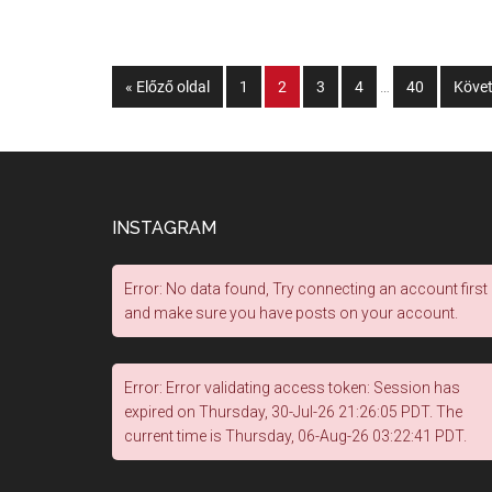
« Előző oldal
1
2
3
4
…
40
Követ
INSTAGRAM
Error: No data found, Try connecting an account first
and make sure you have posts on your account.
Error: Error validating access token: Session has
expired on Thursday, 30-Jul-26 21:26:05 PDT. The
current time is Thursday, 06-Aug-26 03:22:41 PDT.