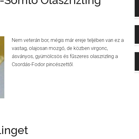
Somló Olaszrizling
Nem veterán bor, mégis már ereje teljében van ez a
vastag, olajosan mozgó, de közben virgonc,
ásványos, gyümölcsös és fűszeres olaszrizling a
Csordás-Fodor pincészettől.
linget