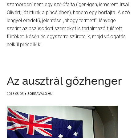
szamorodni nem egy szőlőfajta (igen-igen, ismerem Irsai
Olivért, jót ittunk a pincéjében), hanem egy borfajta. A szó
lengyel eredetű, jelentése „ahogy termett”, lényege
szerint az aszúsodott szemeket is tartalmazó túlérett
fürtöket későn és egyszerre szüretelik, majd válogatás
nélkül préselik ki.
Az ausztrál gőzhenger
2013-08-05
●
BORRAVALO.HU