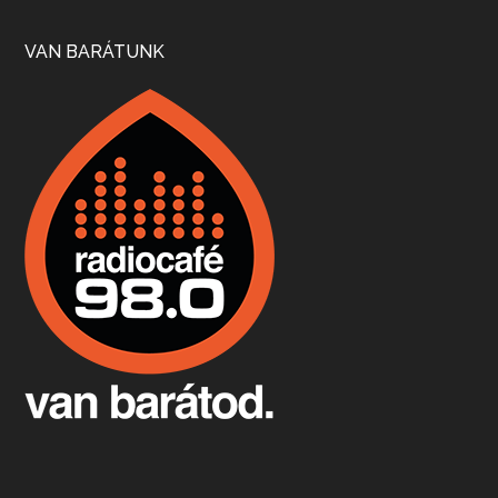
Szép nemzetközi versenyeredmények, izgalmas, könnyed, de tartalmas kékfrankosok és portugieserek: ezt a vonalat viszi ma a Jackfall. A lehetőségek mellett vannak azonban kihívások, bőven.
VAN BARÁTUNK
Boston, teadélután, bab és homár
Apr 9, 2026 • 00:37:17
Milyen és mennyi teát öntöttek a bostoni kikötő vizébe, több, mint 250 évvel ezelőtt? És hogy lett a homárból drága étel, amikor régen még a szegények eledele volt és annyi volt belőle, hogy a földekre is hordták tápnak?
Fermentáljunk, a testünk meghálálja!
Apr 3, 2026 • 00:36:07
Egyszerűen fogalmaza: vannak a bélrendszerünkben rossz baktériumok, meg vannak jók. A fermentált élelmiszerekkel a jókat hozzuk előnybe, ráadásul finomat is eszünk – mondja B. Király Györgyi.