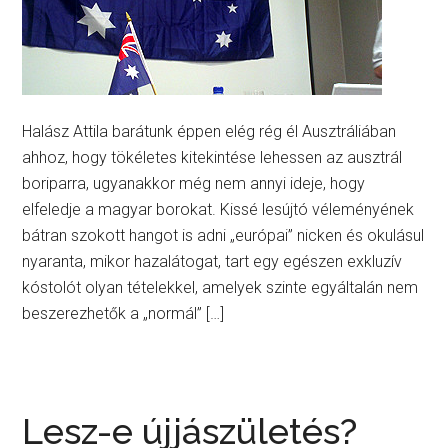
Halász Attila barátunk éppen elég rég él Ausztráliában
ahhoz, hogy tökéletes kitekintése lehessen az ausztrál
boriparra, ugyanakkor még nem annyi ideje, hogy
elfeledje a magyar borokat. Kissé lesújtó véleményének
bátran szokott hangot is adni „európai” nicken és okulásul
nyaranta, mikor hazalátogat, tart egy egészen exkluzív
kóstolót olyan tételekkel, amelyek szinte egyáltalán nem
beszerezhetők a „normál” […]
Lesz-e újjászületés?