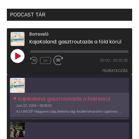
PODCAST TÁR
Borravaló
KajaKaland: gasztroutazás a föld körül
PLAY
1X
00:00
/
00:35:05
EPISODE
FELIRATKOZÁS
KajaKaland: gasztroutazás a föld körül 
Jun 22, 2026 • 00:35:05
Az UNICEF Magyarország jótékonysági kezdeményezése izgalmas, egész éves világkörüli ízutazásra hív, igazi családi program és gasztroedukáció, illetve segítség a rászorulóknak is egyben.