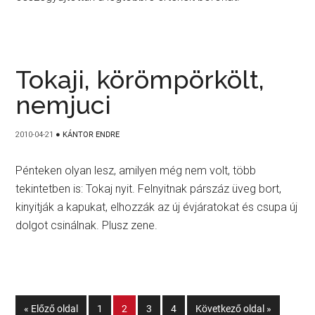
Tokaji, körömpörkölt,
nemjuci
2010-04-21
●
KÁNTOR ENDRE
Pénteken olyan lesz, amilyen még nem volt, több
tekintetben is: Tokaj nyit. Felnyitnak párszáz üveg bort,
kinyitják a kapukat, elhozzák az új évjáratokat és csupa új
dolgot csinálnak. Plusz zene.
« Előző oldal
1
2
3
4
Következő oldal »