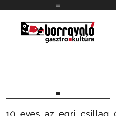
10_eves_az_egri_csillag_