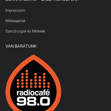
Új sorozatunkban a nagy magyarországi szakácsgeneráció tagjairól beszélgetünk: a sorozat első részében a francia születésű, de a magyar konyhára nagy hatást gyakorló Id. Marchal József, és egyik leghíresebb tanítványa, Dobos C. József az alanyaink.
Impresszum
Médiaajánlat
Villány, kékfrankos, Jackfall
Szerzői jogok és feltételek
Apr 17, 2026 • 00:35:38
Szép nemzetközi versenyeredmények, izgalmas, könnyed, de tartalmas kékfrankosok és portugieserek: ezt a vonalat viszi ma a Jackfall. A lehetőségek mellett vannak azonban kihívások, bőven.
VAN BARÁTUNK
Boston, teadélután, bab és homár
Apr 9, 2026 • 00:37:17
Milyen és mennyi teát öntöttek a bostoni kikötő vizébe, több, mint 250 évvel ezelőtt? És hogy lett a homárból drága étel, amikor régen még a szegények eledele volt és annyi volt belőle, hogy a földekre is hordták tápnak?
Fermentáljunk, a testünk meghálálja!
Apr 3, 2026 • 00:36:07
Egyszerűen fogalmaza: vannak a bélrendszerünkben rossz baktériumok, meg vannak jók. A fermentált élelmiszerekkel a jókat hozzuk előnybe, ráadásul finomat is eszünk – mondja B. Király Györgyi.