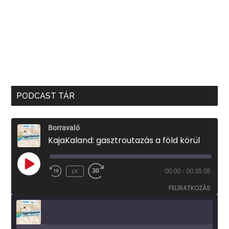
PODCAST TÁR
Borravaló
KajaKaland: gasztroutazás a föld körül
PLAY
1X
00:00
/
00:35:05
EPISODE
FELIRATKOZÁS