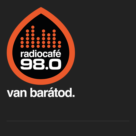
Boston, teadélután, bab és homár
Apr 9, 2026 • 00:37:17
Milyen és mennyi teát öntöttek a bostoni kikötő vizébe, több, mint 250 évvel ezelőtt? És hogy lett a homárból drága étel, amikor régen még a szegények eledele volt és annyi volt belőle, hogy a földekre is hordták tápnak?
Fermentáljunk, a testünk meghálálja!
Apr 3, 2026 • 00:36:07
Egyszerűen fogalmaza: vannak a bélrendszerünkben rossz baktériumok, meg vannak jók. A fermentált élelmiszerekkel a jókat hozzuk előnybe, ráadásul finomat is eszünk – mondja B. Király Györgyi.