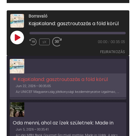
Borravaló
KajaKaland: gasztroutazás a föld körül
PLAY
1X
00:00
/
00:35:05
EPISODE
FELIRATKOZÁS
KajaKaland: gasztroutazás a föld körül 
Jun 22, 2026 • 00:35:05
Az UNICEF Magyarország jótékonysági kezdeményezése izgalmas, egész éves világkörüli ízutazásra hív, igazi családi program és gasztroedukáció, illetve segítség a rászorulóknak is egyben.
Oda menni, ahol az ízek születnek: Made in 
Vidék, Gourmet Fesztivál 2026
Jun 5, 2026 • 00:35:41
Az idei MBH Bank Gourmet Fesztivál mottója: Made in Vidék. A pócsmegyeri Papi, a mályinkai Iszkor és a szigligeti Villa Kabala tulajdonosai beszélnek arról, hogy mit jelentenek nekik a vidék ízei.