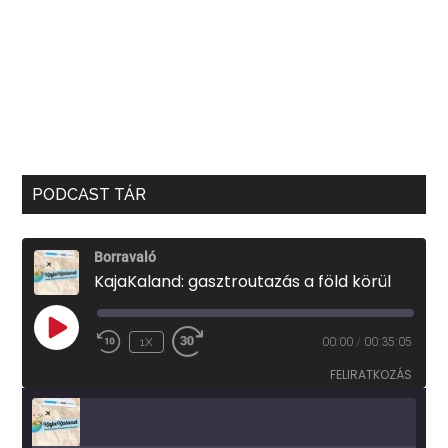
PODCAST TÁR
Borravaló
KajaKaland: gasztroutazás a föld körül
PLAY
1X
00:00
/
00:35:05
EPISODE
FELIRATKOZÁS