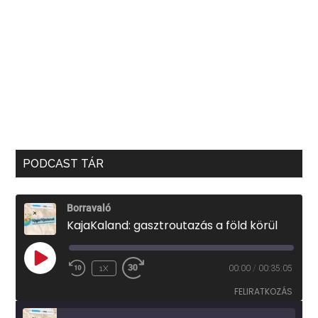
PODCAST TÁR
Borravaló
KajaKaland: gasztroutazás a föld körül
PLAY
1X
00:00
/
00:35:05
EPISODE
FELIRATKOZÁS