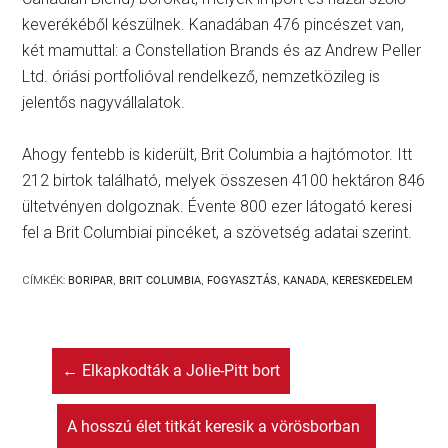
keverékéből készülnek. Kanadában 476 pincészet van,
két mamuttal: a Constellation Brands és az Andrew Peller
Ltd. óriási portfolióval rendelkező, nemzetközileg is
jelentős nagyvállalatok.
Ahogy fentebb is kiderült, Brit Columbia a hajtómotor. Itt
212 birtok található, melyek összesen 4100 hektáron 846
ültetvényen dolgoznak. Évente 800 ezer látogató keresi
fel a Brit Columbiai pincéket, a szövetség adatai szerint.
CÍMKÉK:
BORIPAR
,
BRIT COLUMBIA
,
FOGYASZTÁS
,
KANADA
,
KERESKEDELEM
←
Elkapkodták a Jolie-Pitt bort
A hosszú élet titkát keresik a vörösborban