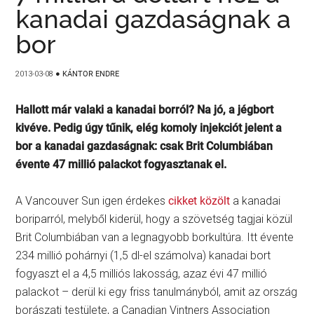
kanadai gazdaságnak a
bor
2013-03-08
●
KÁNTOR ENDRE
Hallott már valaki a kanadai borról? Na jó, a jégbort
kivéve. Pedig úgy tűnik, elég komoly injekciót jelent a
bor a kanadai gazdaságnak: csak Brit Columbiában
évente 47 millió palackot fogyasztanak el.
A Vancouver Sun igen érdekes
cikket közölt
a kanadai
boriparról, melyből kiderül, hogy a szövetség tagjai közül
Brit Columbiában van a legnagyobb borkultúra. Itt évente
234 millió pohárnyi (1,5 dl-el számolva) kanadai bort
fogyaszt el a 4,5 milliós lakosság, azaz évi 47 millió
palackot – derül ki egy friss tanulmányból, amit az ország
borászati testülete, a Canadian Vintners Association