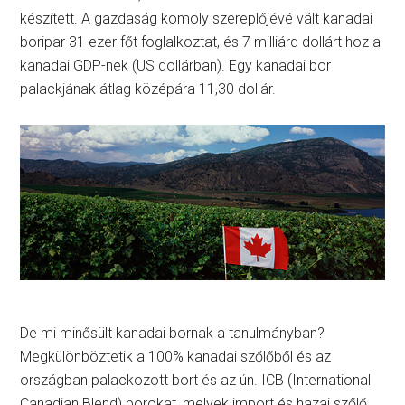
készített. A gazdaság komoly szereplőjévé vált kanadai
boripar 31 ezer főt foglalkoztat, és 7 milliárd dollárt hoz a
kanadai GDP-nek (US dollárban). Egy kanadai bor
palackjának átlag középára 11,30 dollár.
De mi minősült kanadai bornak a tanulmányban?
Megkülönböztetik a 100% kanadai szőlőből és az
országban palackozott bort és az ún. ICB (International
Canadian Blend) borokat, melyek import és hazai szőlő