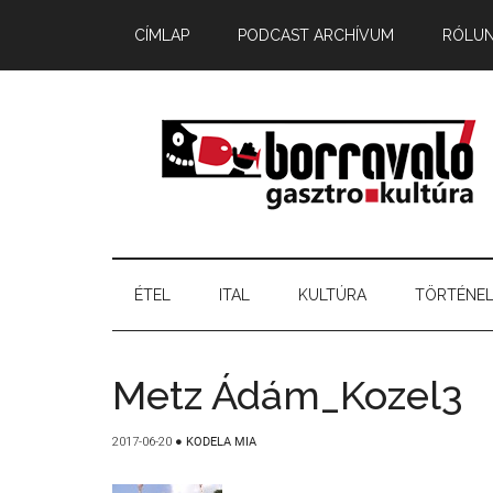
CÍMLAP
PODCAST ARCHÍVUM
RÓLU
ÉTEL
ITAL
KULTÚRA
TÖRTÉNE
Metz Ádám_Kozel3
2017-06-20
●
KODELA MIA