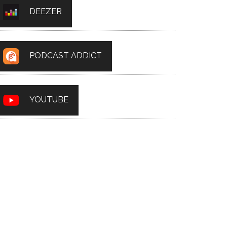
DEEZER
PODCAST ADDICT
YOUTUBE