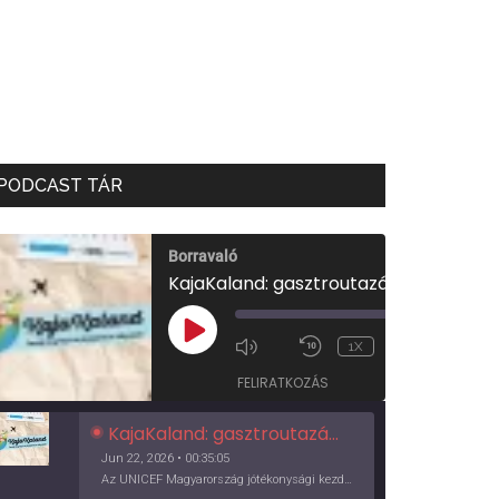
PODCAST TÁR
Borravaló
KajaKaland: gasztroutazás a föld körül
00:00
/
PLAY
1X
00:35:05
EPISODE
FELIRATKOZÁS
KajaKaland: gasztroutazás a föld körül
Jun 22, 2026 • 00:35:05
Az UNICEF Magyarország jótékonysági kezdeményezése izgalmas, egész éves világkörüli ízutazásra hív, igazi családi program és gasztroedukáció, illetve segítség a rászorulóknak is egyben.