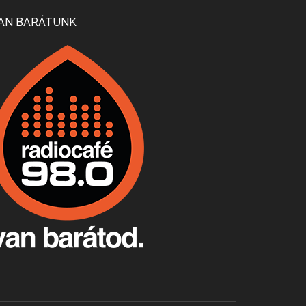
Mi lesz a magyar borágazattal, magyar borral? A kérdés több szempontból is releváns, a gazdasági, környezetei változások sürgős válaszokat igényelnek. Erről beszélgettünk Ercsey Dániellel.
AN BARÁTUNK
A nagy szakácsgeneráció 1. rész - Id. Marchal József és Dobos C. József
Apr 24, 2026 • 00:38:10
Új sorozatunkban a nagy magyarországi szakácsgeneráció tagjairól beszélgetünk: a sorozat első részében a francia születésű, de a magyar konyhára nagy hatást gyakorló Id. Marchal József, és egyik leghíresebb tanítványa, Dobos C. József az alanyaink.
Villány, kékfrankos, Jackfall
Apr 17, 2026 • 00:35:38
Szép nemzetközi versenyeredmények, izgalmas, könnyed, de tartalmas kékfrankosok és portugieserek: ezt a vonalat viszi ma a Jackfall. A lehetőségek mellett vannak azonban kihívások, bőven.
Boston, teadélután, bab és homár
Apr 9, 2026 • 00:37:17
Milyen és mennyi teát öntöttek a bostoni kikötő vizébe, több, mint 250 évvel ezelőtt? És hogy lett a homárból drága étel, amikor régen még a szegények eledele volt és annyi volt belőle, hogy a földekre is hordták tápnak?
Fermentáljunk, a testünk meghálálja!
Apr 3, 2026 • 00:36:07
Egyszerűen fogalmaza: vannak a bélrendszerünkben rossz baktériumok, meg vannak jók. A fermentált élelmiszerekkel a jókat hozzuk előnybe, ráadásul finomat is eszünk – mondja B. Király Györgyi.