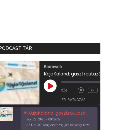
PODCAST TÁR
Borravaló
KajaKaland: gasztroutazás a föld körül
00:00
/
PLAY
1X
00:35:05
EPISODE
FELIRATKOZÁS
KajaKaland: gasztroutazás a föld körül
Jun 22, 2026 • 00:35:05
Az UNICEF Magyarország jótékonysági kezdeményezése izgalmas, egész éves világkörüli ízutazásra hív, igazi családi program és gasztroedukáció, illetve segítség a rászorulóknak is egyben.