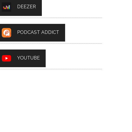
DEEZER
PODCAST ADDICT
YOUTUBE