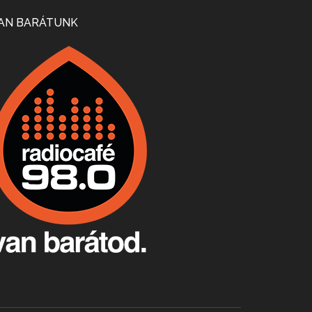
Mi lesz a magyar borágazattal, magyar borral? A kérdés több szempontból is releváns, a gazdasági, környezetei változások sürgős válaszokat igényelnek. Erről beszélgettünk Ercsey Dániellel.
AN BARÁTUNK
A nagy szakácsgeneráció 1. rész - Id. Marchal József és Dobos C. József
Apr 24, 2026 • 00:38:10
Új sorozatunkban a nagy magyarországi szakácsgeneráció tagjairól beszélgetünk: a sorozat első részében a francia születésű, de a magyar konyhára nagy hatást gyakorló Id. Marchal József, és egyik leghíresebb tanítványa, Dobos C. József az alanyaink.
Villány, kékfrankos, Jackfall
Apr 17, 2026 • 00:35:38
Szép nemzetközi versenyeredmények, izgalmas, könnyed, de tartalmas kékfrankosok és portugieserek: ezt a vonalat viszi ma a Jackfall. A lehetőségek mellett vannak azonban kihívások, bőven.
Boston, teadélután, bab és homár
Apr 9, 2026 • 00:37:17
Milyen és mennyi teát öntöttek a bostoni kikötő vizébe, több, mint 250 évvel ezelőtt? És hogy lett a homárból drága étel, amikor régen még a szegények eledele volt és annyi volt belőle, hogy a földekre is hordták tápnak?
Fermentáljunk, a testünk meghálálja!
Apr 3, 2026 • 00:36:07
Egyszerűen fogalmaza: vannak a bélrendszerünkben rossz baktériumok, meg vannak jók. A fermentált élelmiszerekkel a jókat hozzuk előnybe, ráadásul finomat is eszünk – mondja B. Király Györgyi.