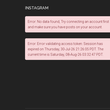
INSTAGRAM
Error: No data found, Try connecting an account first
and make sure you have posts on your account.
Error: Error validating access token: Session has
expired on Thursday, 30-Jul-26 21:26:05 PDT. The
current time is Saturday, 08-Aug-26 03:32:47 PDT.