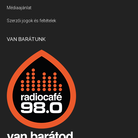
Médiaajánlat
Villány, kékfrankos, Jackfall
Szerzői jogok és feltételek
Apr 17, 2026 • 00:35:38
Szép nemzetközi versenyeredmények, izgalmas, könnyed, de tartalmas kékfrankosok és portugieserek: ezt a vonalat viszi ma a Jackfall. A lehetőségek mellett vannak azonban kihívások, bőven.
VAN BARÁTUNK
Boston, teadélután, bab és homár
Apr 9, 2026 • 00:37:17
Milyen és mennyi teát öntöttek a bostoni kikötő vizébe, több, mint 250 évvel ezelőtt? És hogy lett a homárból drága étel, amikor régen még a szegények eledele volt és annyi volt belőle, hogy a földekre is hordták tápnak?
Fermentáljunk, a testünk meghálálja!
Apr 3, 2026 • 00:36:07
Egyszerűen fogalmaza: vannak a bélrendszerünkben rossz baktériumok, meg vannak jók. A fermentált élelmiszerekkel a jókat hozzuk előnybe, ráadásul finomat is eszünk – mondja B. Király Györgyi.