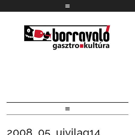
2008_05_ujvilag14