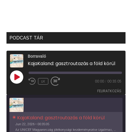
PODCAST TÁR
Borravaló
KajaKaland: gasztroutazás a föld körül
PLAY
1X
00:00
/
00:35:05
EPISODE
FELIRATKOZÁS
KajaKaland: gasztroutazás a föld körül 
Jun 22, 2026 • 00:35:05
Az UNICEF Magyarország jótékonysági kezdeményezése izgalmas, egész éves világkörüli ízutazásra hív, igazi családi program és gasztroedukáció, illetve segítség a rászorulóknak is egyben.