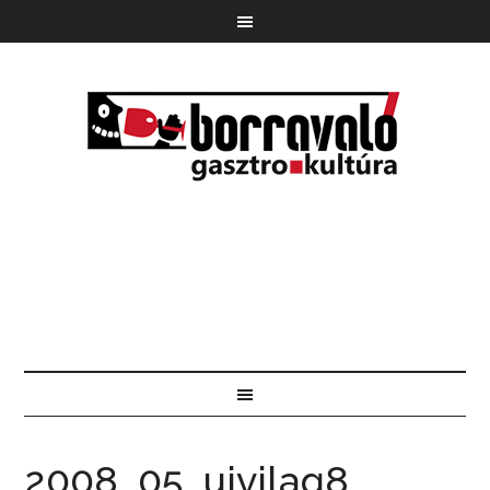
2008_05_ujvilag8