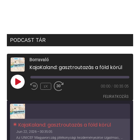
PODCAST TÁR
Borravaló
KajaKaland: gasztroutazás a föld körül
PLAY
1X
00:00
/
00:35:05
EPISODE
FELIRATKOZÁS
KajaKaland: gasztroutazás a föld körül 
Jun 22, 2026 • 00:35:05
Az UNICEF Magyarország jótékonysági kezdeményezése izgalmas, egész éves világkörüli ízutazásra hív, igazi családi program és gasztroedukáció, illetve segítség a rászorulóknak is egyben.