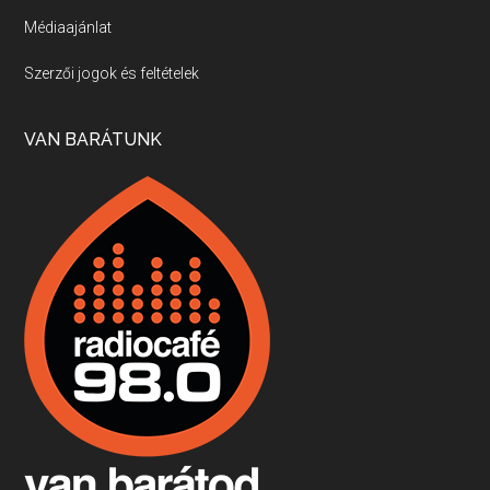
Médiaajánlat
Villány, kékfrankos, Jackfall
Szerzői jogok és feltételek
Apr 17, 2026 • 00:35:38
Szép nemzetközi versenyeredmények, izgalmas, könnyed, de tartalmas kékfrankosok és portugieserek: ezt a vonalat viszi ma a Jackfall. A lehetőségek mellett vannak azonban kihívások, bőven.
VAN BARÁTUNK
Boston, teadélután, bab és homár
Apr 9, 2026 • 00:37:17
Milyen és mennyi teát öntöttek a bostoni kikötő vizébe, több, mint 250 évvel ezelőtt? És hogy lett a homárból drága étel, amikor régen még a szegények eledele volt és annyi volt belőle, hogy a földekre is hordták tápnak?
Fermentáljunk, a testünk meghálálja!
Apr 3, 2026 • 00:36:07
Egyszerűen fogalmaza: vannak a bélrendszerünkben rossz baktériumok, meg vannak jók. A fermentált élelmiszerekkel a jókat hozzuk előnybe, ráadásul finomat is eszünk – mondja B. Király Györgyi.