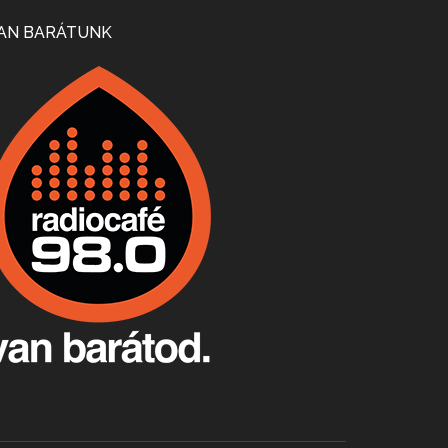
Mi lesz a magyar borágazattal, magyar borral? A kérdés több szempontból is releváns, a gazdasági, környezetei változások sürgős válaszokat igényelnek. Erről beszélgettünk Ercsey Dániellel.
AN BARÁTUNK
A nagy szakácsgeneráció 1. rész - Id. Marchal József és Dobos C. József
Apr 24, 2026 • 00:38:10
Új sorozatunkban a nagy magyarországi szakácsgeneráció tagjairól beszélgetünk: a sorozat első részében a francia születésű, de a magyar konyhára nagy hatást gyakorló Id. Marchal József, és egyik leghíresebb tanítványa, Dobos C. József az alanyaink.
Villány, kékfrankos, Jackfall
Apr 17, 2026 • 00:35:38
Szép nemzetközi versenyeredmények, izgalmas, könnyed, de tartalmas kékfrankosok és portugieserek: ezt a vonalat viszi ma a Jackfall. A lehetőségek mellett vannak azonban kihívások, bőven.
Boston, teadélután, bab és homár
Apr 9, 2026 • 00:37:17
Milyen és mennyi teát öntöttek a bostoni kikötő vizébe, több, mint 250 évvel ezelőtt? És hogy lett a homárból drága étel, amikor régen még a szegények eledele volt és annyi volt belőle, hogy a földekre is hordták tápnak?
Fermentáljunk, a testünk meghálálja!
Apr 3, 2026 • 00:36:07
Egyszerűen fogalmaza: vannak a bélrendszerünkben rossz baktériumok, meg vannak jók. A fermentált élelmiszerekkel a jókat hozzuk előnybe, ráadásul finomat is eszünk – mondja B. Király Györgyi.