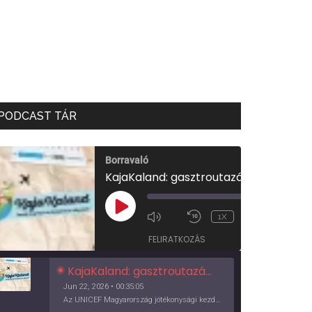
PODCAST TÁR
Borravaló
KajaKaland: gasztroutazás a föld körül
00:00
/
PLAY
1X
00:35:05
EPISODE
FELIRATKOZÁS
KajaKaland: gasztroutazás a föld körül
Jun 22, 2026 • 00:35:05
Az UNICEF Magyarország jótékonysági kezdeményezése izgalmas, egész éves világkörüli ízutazásra hív, igazi családi program és gasztroedukáció, illetve segítség a rászorulóknak is egyben.