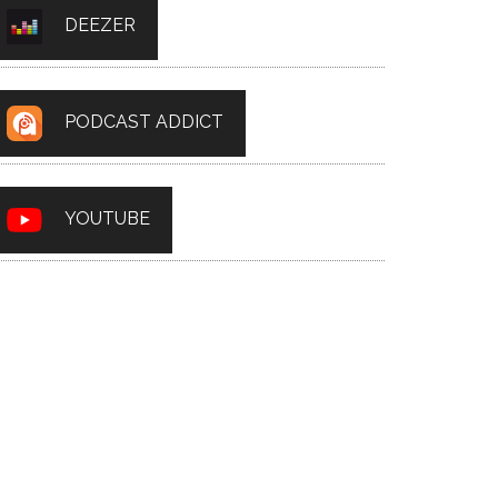
DEEZER
PODCAST ADDICT
YOUTUBE