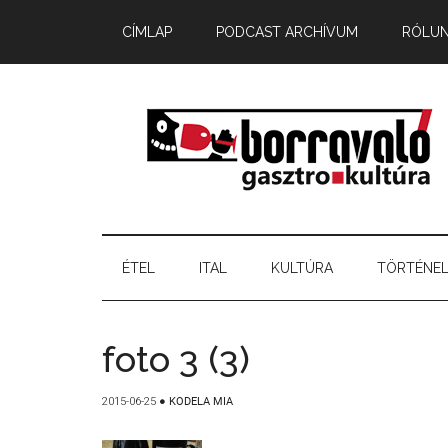
CÍMLAP
PODCAST ARCHÍVUM
RÓLU
ÉTEL
ITAL
KULTÚRA
TÖRTÉNE
foto 3 (3)
2015-06-25
●
KODELA MIA