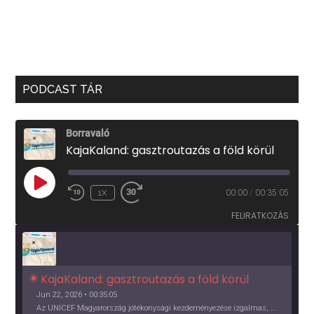
PODCAST TÁR
Borravaló
KajaKaland: gasztroutazás a föld körül
PLAY
1X
00:00
/
00:35:05
EPISODE
FELIRATKOZÁS
KajaKaland: gasztroutazás a föld körül 
Jun 22, 2026 • 00:35:05
Az UNICEF Magyarország jótékonysági kezdeményezése izgalmas, egész éves világkörüli ízutazásra hív, igazi családi program és gasztroedukáció, illetve segítség a rászorulóknak is egyben.