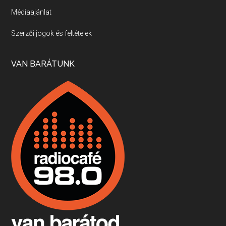
Médiaajánlat
Villány, kékfrankos, Jackfall
Szerzői jogok és feltételek
Apr 17, 2026 • 00:35:38
Szép nemzetközi versenyeredmények, izgalmas, könnyed, de tartalmas kékfrankosok és portugieserek: ezt a vonalat viszi ma a Jackfall. A lehetőségek mellett vannak azonban kihívások, bőven.
VAN BARÁTUNK
Boston, teadélután, bab és homár
Apr 9, 2026 • 00:37:17
Milyen és mennyi teát öntöttek a bostoni kikötő vizébe, több, mint 250 évvel ezelőtt? És hogy lett a homárból drága étel, amikor régen még a szegények eledele volt és annyi volt belőle, hogy a földekre is hordták tápnak?
Fermentáljunk, a testünk meghálálja!
Apr 3, 2026 • 00:36:07
Egyszerűen fogalmaza: vannak a bélrendszerünkben rossz baktériumok, meg vannak jók. A fermentált élelmiszerekkel a jókat hozzuk előnybe, ráadásul finomat is eszünk – mondja B. Király Györgyi.