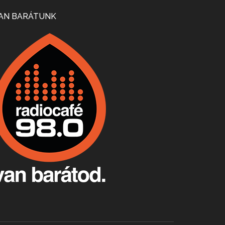
Mi lesz a magyar borágazattal, magyar borral? A kérdés több szempontból is releváns, a gazdasági, környezetei változások sürgős válaszokat igényelnek. Erről beszélgettünk Ercsey Dániellel.
AN BARÁTUNK
A nagy szakácsgeneráció 1. rész - Id. Marchal József és Dobos C. József
Apr 24, 2026 • 00:38:10
Új sorozatunkban a nagy magyarországi szakácsgeneráció tagjairól beszélgetünk: a sorozat első részében a francia születésű, de a magyar konyhára nagy hatást gyakorló Id. Marchal József, és egyik leghíresebb tanítványa, Dobos C. József az alanyaink.
Villány, kékfrankos, Jackfall
Apr 17, 2026 • 00:35:38
Szép nemzetközi versenyeredmények, izgalmas, könnyed, de tartalmas kékfrankosok és portugieserek: ezt a vonalat viszi ma a Jackfall. A lehetőségek mellett vannak azonban kihívások, bőven.
Boston, teadélután, bab és homár
Apr 9, 2026 • 00:37:17
Milyen és mennyi teát öntöttek a bostoni kikötő vizébe, több, mint 250 évvel ezelőtt? És hogy lett a homárból drága étel, amikor régen még a szegények eledele volt és annyi volt belőle, hogy a földekre is hordták tápnak?
Fermentáljunk, a testünk meghálálja!
Apr 3, 2026 • 00:36:07
Egyszerűen fogalmaza: vannak a bélrendszerünkben rossz baktériumok, meg vannak jók. A fermentált élelmiszerekkel a jókat hozzuk előnybe, ráadásul finomat is eszünk – mondja B. Király Györgyi.