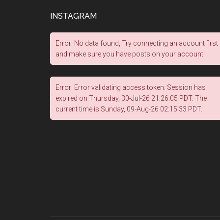
INSTAGRAM
Error: No data found, Try connecting an account first
and make sure you have posts on your account.
Error: Error validating access token: Session has
expired on Thursday, 30-Jul-26 21:26:05 PDT. The
current time is Sunday, 09-Aug-26 02:15:33 PDT.