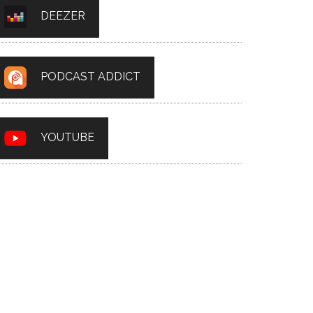
DEEZER
PODCAST ADDICT
YOUTUBE