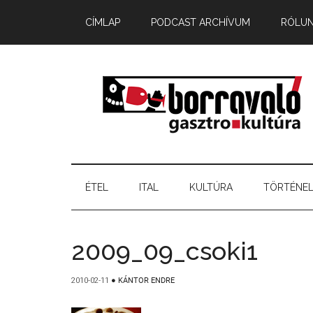
CÍMLAP
PODCAST ARCHÍVUM
RÓLU
ÉTEL
ITAL
KULTÚRA
TÖRTÉNE
2009_09_csoki1
2010-02-11
●
KÁNTOR ENDRE