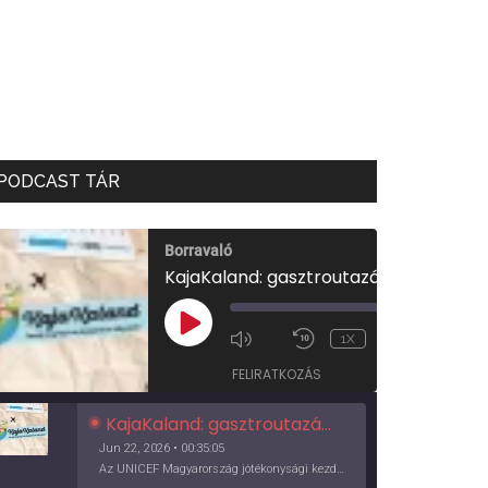
PODCAST TÁR
Borravaló
KajaKaland: gasztroutazás a föld körül
00:00
/
PLAY
1X
00:35:05
EPISODE
FELIRATKOZÁS
KajaKaland: gasztroutazás a föld körül
Jun 22, 2026 • 00:35:05
Az UNICEF Magyarország jótékonysági kezdeményezése izgalmas, egész éves világkörüli ízutazásra hív, igazi családi program és gasztroedukáció, illetve segítség a rászorulóknak is egyben.