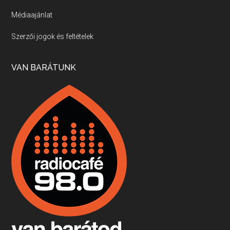
Médiaajánlat
Villány, kékfrankos, Jackfall
Szerzői jogok és feltételek
Apr 17, 2026 • 00:35:38
Szép nemzetközi versenyeredmények, izgalmas, könnyed, de tartalmas kékfrankosok és portugieserek: ezt a vonalat viszi ma a Jackfall. A lehetőségek mellett vannak azonban kihívások, bőven.
VAN BARÁTUNK
Boston, teadélután, bab és homár
Apr 9, 2026 • 00:37:17
Milyen és mennyi teát öntöttek a bostoni kikötő vizébe, több, mint 250 évvel ezelőtt? És hogy lett a homárból drága étel, amikor régen még a szegények eledele volt és annyi volt belőle, hogy a földekre is hordták tápnak?
Fermentáljunk, a testünk meghálálja!
Apr 3, 2026 • 00:36:07
Egyszerűen fogalmaza: vannak a bélrendszerünkben rossz baktériumok, meg vannak jók. A fermentált élelmiszerekkel a jókat hozzuk előnybe, ráadásul finomat is eszünk – mondja B. Király Györgyi.