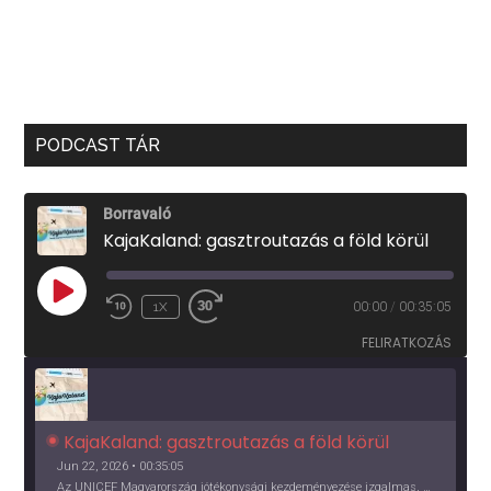
PODCAST TÁR
Borravaló
KajaKaland: gasztroutazás a föld körül
PLAY
1X
00:00
/
00:35:05
EPISODE
FELIRATKOZÁS
KajaKaland: gasztroutazás a föld körül 
Jun 22, 2026 • 00:35:05
Az UNICEF Magyarország jótékonysági kezdeményezése izgalmas, egész éves világkörüli ízutazásra hív, igazi családi program és gasztroedukáció, illetve segítség a rászorulóknak is egyben.