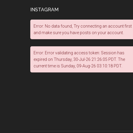
INSTAGRAM
Error: No data found, Try connecting an account first
and make sure you have posts on your account.
Error: Error validating access token: Session has
expired on Thursday, 30-Jul-26 21:26:05 PDT. The
current time is Sunday, 09-Aug-26 03:10:18 PDT.