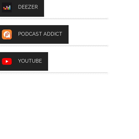
DEEZER
PODCAST ADDICT
YOUTUBE