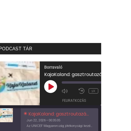
PODCAST TÁR
Borravaló
KajaKaland: gasztroutazás a föld körül
00:00
/
PLAY
1X
00:35:05
EPISODE
FELIRATKOZÁS
KajaKaland: gasztroutazás a föld körül
Jun 22, 2026 • 00:35:05
Az UNICEF Magyarország jótékonysági kezdeményezése izgalmas, egész éves világkörüli ízutazásra hív, igazi családi program és gasztroedukáció, illetve segítség a rászorulóknak is egyben.