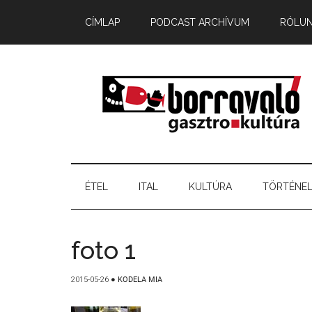
CÍMLAP
PODCAST ARCHÍVUM
RÓLU
ÉTEL
ITAL
KULTÚRA
TÖRTÉNE
foto 1
2015-05-26
●
KODELA MIA