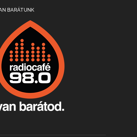
Mi lesz a magyar borágazattal, magyar borral? A kérdés több szempontból is releváns, a gazdasági, környezetei változások sürgős válaszokat igényelnek. Erről beszélgettünk Ercsey Dániellel.
AN BARÁTUNK
A nagy szakácsgeneráció 1. rész - Id. Marchal József és Dobos C. József
Apr 24, 2026 • 00:38:10
Új sorozatunkban a nagy magyarországi szakácsgeneráció tagjairól beszélgetünk: a sorozat első részében a francia születésű, de a magyar konyhára nagy hatást gyakorló Id. Marchal József, és egyik leghíresebb tanítványa, Dobos C. József az alanyaink.
Villány, kékfrankos, Jackfall
Apr 17, 2026 • 00:35:38
Szép nemzetközi versenyeredmények, izgalmas, könnyed, de tartalmas kékfrankosok és portugieserek: ezt a vonalat viszi ma a Jackfall. A lehetőségek mellett vannak azonban kihívások, bőven.
Boston, teadélután, bab és homár
Apr 9, 2026 • 00:37:17
Milyen és mennyi teát öntöttek a bostoni kikötő vizébe, több, mint 250 évvel ezelőtt? És hogy lett a homárból drága étel, amikor régen még a szegények eledele volt és annyi volt belőle, hogy a földekre is hordták tápnak?
Fermentáljunk, a testünk meghálálja!
Apr 3, 2026 • 00:36:07
Egyszerűen fogalmaza: vannak a bélrendszerünkben rossz baktériumok, meg vannak jók. A fermentált élelmiszerekkel a jókat hozzuk előnybe, ráadásul finomat is eszünk – mondja B. Király Györgyi.