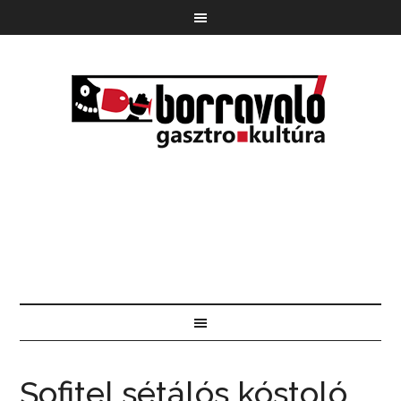
Sofitel sétálós kóstoló