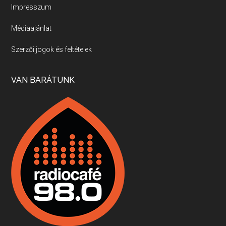
Impresszum
Médiaajánlat
Villány, kékfrankos, Jackfall
Szerzői jogok és feltételek
Apr 17, 2026 • 00:35:38
Szép nemzetközi versenyeredmények, izgalmas, könnyed, de tartalmas kékfrankosok és portugieserek: ezt a vonalat viszi ma a Jackfall. A lehetőségek mellett vannak azonban kihívások, bőven.
VAN BARÁTUNK
Boston, teadélután, bab és homár
Apr 9, 2026 • 00:37:17
Milyen és mennyi teát öntöttek a bostoni kikötő vizébe, több, mint 250 évvel ezelőtt? És hogy lett a homárból drága étel, amikor régen még a szegények eledele volt és annyi volt belőle, hogy a földekre is hordták tápnak?
Fermentáljunk, a testünk meghálálja!
Apr 3, 2026 • 00:36:07
Egyszerűen fogalmaza: vannak a bélrendszerünkben rossz baktériumok, meg vannak jók. A fermentált élelmiszerekkel a jókat hozzuk előnybe, ráadásul finomat is eszünk – mondja B. Király Györgyi.