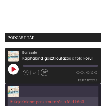
PODCAST TÁR
Borravaló
KajaKaland: gasztroutazás a föld körül
PLAY
1X
00:00
/
00:35:05
EPISODE
FELIRATKOZÁS
KajaKaland: gasztroutazás a föld körül 