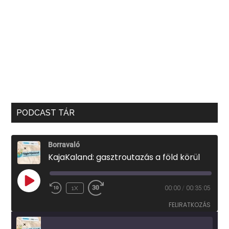
PODCAST TÁR
Borravaló
KajaKaland: gasztroutazás a föld körül
PLAY
1X
00:00
/
00:35:05
EPISODE
FELIRATKOZÁS