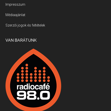
Impresszum
Médiaajánlat
Villány, kékfrankos, Jackfall
Szerzői jogok és feltételek
Apr 17, 2026 • 00:35:38
Szép nemzetközi versenyeredmények, izgalmas, könnyed, de tartalmas kékfrankosok és portugieserek: ezt a vonalat viszi ma a Jackfall. A lehetőségek mellett vannak azonban kihívások, bőven.
VAN BARÁTUNK
Boston, teadélután, bab és homár
Apr 9, 2026 • 00:37:17
Milyen és mennyi teát öntöttek a bostoni kikötő vizébe, több, mint 250 évvel ezelőtt? És hogy lett a homárból drága étel, amikor régen még a szegények eledele volt és annyi volt belőle, hogy a földekre is hordták tápnak?
Fermentáljunk, a testünk meghálálja!
Apr 3, 2026 • 00:36:07
Egyszerűen fogalmaza: vannak a bélrendszerünkben rossz baktériumok, meg vannak jók. A fermentált élelmiszerekkel a jókat hozzuk előnybe, ráadásul finomat is eszünk – mondja B. Király Györgyi.