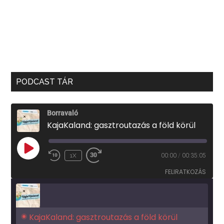
PODCAST TÁR
Borravaló
KajaKaland: gasztroutazás a föld körül
PLAY
1X
00:00
/
00:35:05
EPISODE
FELIRATKOZÁS
KajaKaland: gasztroutazás a föld körül 