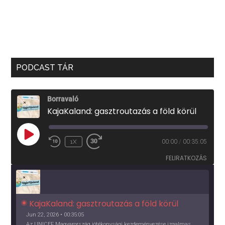
PODCAST TÁR
Borravaló
KajaKaland: gasztroutazás a föld körül
PLAY
1X
00:00
/
00:35:05
EPISODE
FELIRATKOZÁS
KajaKaland: gasztroutazás a föld körül 
Jun 22, 2026 • 00:35:05
Az UNICEF Magyarország jótékonysági kezdeményezése izgalmas, egész éves világkörüli ízutazásra hív, igazi családi program és gasztroedukáció, illetve segítség a rászorulóknak is egyben.