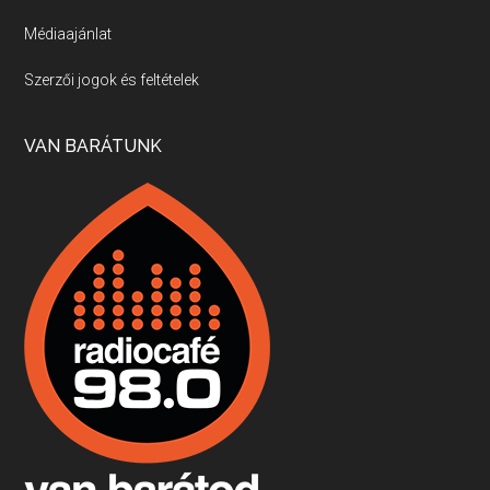
Médiaajánlat
Villány, kékfrankos, Jackfall
Szerzői jogok és feltételek
Apr 17, 2026 • 00:35:38
Szép nemzetközi versenyeredmények, izgalmas, könnyed, de tartalmas kékfrankosok és portugieserek: ezt a vonalat viszi ma a Jackfall. A lehetőségek mellett vannak azonban kihívások, bőven.
VAN BARÁTUNK
Boston, teadélután, bab és homár
Apr 9, 2026 • 00:37:17
Milyen és mennyi teát öntöttek a bostoni kikötő vizébe, több, mint 250 évvel ezelőtt? És hogy lett a homárból drága étel, amikor régen még a szegények eledele volt és annyi volt belőle, hogy a földekre is hordták tápnak?
Fermentáljunk, a testünk meghálálja!
Apr 3, 2026 • 00:36:07
Egyszerűen fogalmaza: vannak a bélrendszerünkben rossz baktériumok, meg vannak jók. A fermentált élelmiszerekkel a jókat hozzuk előnybe, ráadásul finomat is eszünk – mondja B. Király Györgyi.