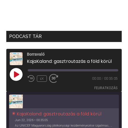
PODCAST TÁR
Borravaló
KajaKaland: gasztroutazás a föld körül
PLAY
1X
00:00
/
00:35:05
EPISODE
FELIRATKOZÁS
KajaKaland: gasztroutazás a föld körül 
Jun 22, 2026 • 00:35:05
Az UNICEF Magyarország jótékonysági kezdeményezése izgalmas, egész éves világkörüli ízutazásra hív, igazi családi program és gasztroedukáció, illetve segítség a rászorulóknak is egyben.