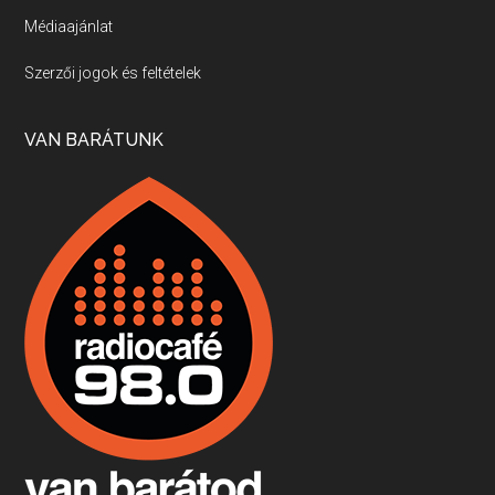
Médiaajánlat
Villány, kékfrankos, Jackfall
Szerzői jogok és feltételek
Apr 17, 2026 • 00:35:38
Szép nemzetközi versenyeredmények, izgalmas, könnyed, de tartalmas kékfrankosok és portugieserek: ezt a vonalat viszi ma a Jackfall. A lehetőségek mellett vannak azonban kihívások, bőven.
VAN BARÁTUNK
Boston, teadélután, bab és homár
Apr 9, 2026 • 00:37:17
Milyen és mennyi teát öntöttek a bostoni kikötő vizébe, több, mint 250 évvel ezelőtt? És hogy lett a homárból drága étel, amikor régen még a szegények eledele volt és annyi volt belőle, hogy a földekre is hordták tápnak?
Fermentáljunk, a testünk meghálálja!
Apr 3, 2026 • 00:36:07
Egyszerűen fogalmaza: vannak a bélrendszerünkben rossz baktériumok, meg vannak jók. A fermentált élelmiszerekkel a jókat hozzuk előnybe, ráadásul finomat is eszünk – mondja B. Király Györgyi.