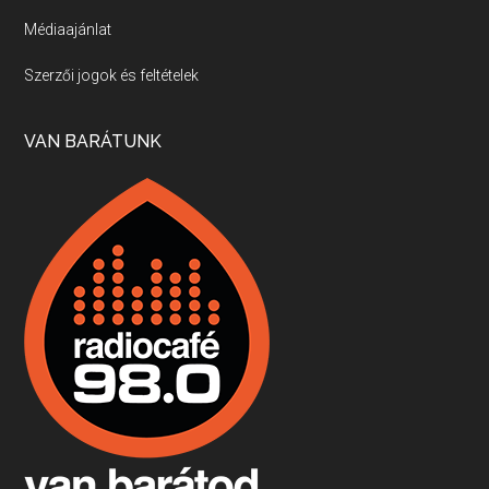
Médiaajánlat
Villány, kékfrankos, Jackfall
Szerzői jogok és feltételek
Apr 17, 2026 • 00:35:38
Szép nemzetközi versenyeredmények, izgalmas, könnyed, de tartalmas kékfrankosok és portugieserek: ezt a vonalat viszi ma a Jackfall. A lehetőségek mellett vannak azonban kihívások, bőven.
VAN BARÁTUNK
Boston, teadélután, bab és homár
Apr 9, 2026 • 00:37:17
Milyen és mennyi teát öntöttek a bostoni kikötő vizébe, több, mint 250 évvel ezelőtt? És hogy lett a homárból drága étel, amikor régen még a szegények eledele volt és annyi volt belőle, hogy a földekre is hordták tápnak?
Fermentáljunk, a testünk meghálálja!
Apr 3, 2026 • 00:36:07
Egyszerűen fogalmaza: vannak a bélrendszerünkben rossz baktériumok, meg vannak jók. A fermentált élelmiszerekkel a jókat hozzuk előnybe, ráadásul finomat is eszünk – mondja B. Király Györgyi.