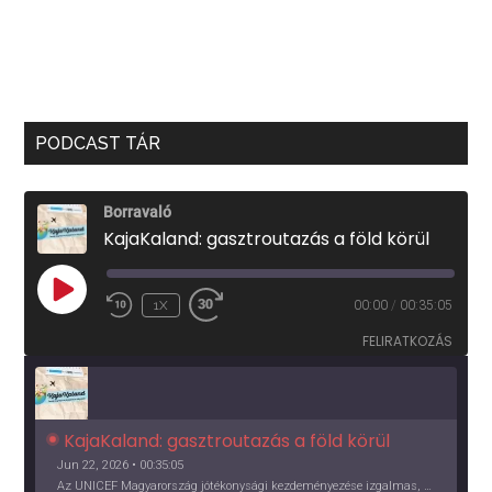
PODCAST TÁR
Borravaló
KajaKaland: gasztroutazás a föld körül
PLAY
1X
00:00
/
00:35:05
EPISODE
FELIRATKOZÁS
KajaKaland: gasztroutazás a föld körül 
Jun 22, 2026 • 00:35:05
Az UNICEF Magyarország jótékonysági kezdeményezése izgalmas, egész éves világkörüli ízutazásra hív, igazi családi program és gasztroedukáció, illetve segítség a rászorulóknak is egyben.