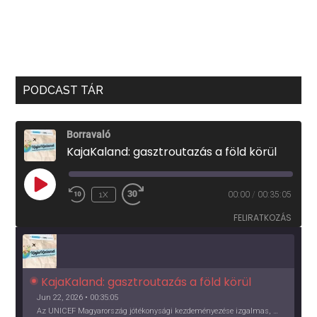
PODCAST TÁR
Borravaló
KajaKaland: gasztroutazás a föld körül
PLAY
1X
00:00
/
00:35:05
EPISODE
FELIRATKOZÁS
KajaKaland: gasztroutazás a föld körül 
Jun 22, 2026 • 00:35:05
Az UNICEF Magyarország jótékonysági kezdeményezése izgalmas, egész éves világkörüli ízutazásra hív, igazi családi program és gasztroedukáció, illetve segítség a rászorulóknak is egyben.