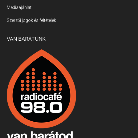
Médiaajánlat
Villány, kékfrankos, Jackfall
Szerzői jogok és feltételek
Apr 17, 2026 • 00:35:38
Szép nemzetközi versenyeredmények, izgalmas, könnyed, de tartalmas kékfrankosok és portugieserek: ezt a vonalat viszi ma a Jackfall. A lehetőségek mellett vannak azonban kihívások, bőven.
VAN BARÁTUNK
Boston, teadélután, bab és homár
Apr 9, 2026 • 00:37:17
Milyen és mennyi teát öntöttek a bostoni kikötő vizébe, több, mint 250 évvel ezelőtt? És hogy lett a homárból drága étel, amikor régen még a szegények eledele volt és annyi volt belőle, hogy a földekre is hordták tápnak?
Fermentáljunk, a testünk meghálálja!
Apr 3, 2026 • 00:36:07
Egyszerűen fogalmaza: vannak a bélrendszerünkben rossz baktériumok, meg vannak jók. A fermentált élelmiszerekkel a jókat hozzuk előnybe, ráadásul finomat is eszünk – mondja B. Király Györgyi.