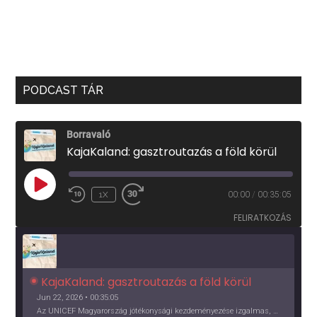
PODCAST TÁR
Borravaló
KajaKaland: gasztroutazás a föld körül
PLAY
1X
00:00
/
00:35:05
EPISODE
FELIRATKOZÁS
KajaKaland: gasztroutazás a föld körül 
Jun 22, 2026 • 00:35:05
Az UNICEF Magyarország jótékonysági kezdeményezése izgalmas, egész éves világkörüli ízutazásra hív, igazi családi program és gasztroedukáció, illetve segítség a rászorulóknak is egyben.