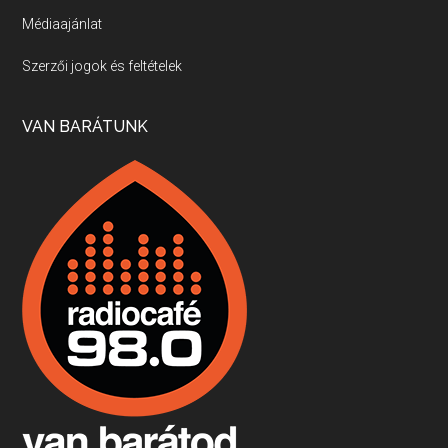
Médiaajánlat
Villány, kékfrankos, Jackfall
Szerzői jogok és feltételek
Apr 17, 2026 • 00:35:38
Szép nemzetközi versenyeredmények, izgalmas, könnyed, de tartalmas kékfrankosok és portugieserek: ezt a vonalat viszi ma a Jackfall. A lehetőségek mellett vannak azonban kihívások, bőven.
VAN BARÁTUNK
Boston, teadélután, bab és homár
Apr 9, 2026 • 00:37:17
Milyen és mennyi teát öntöttek a bostoni kikötő vizébe, több, mint 250 évvel ezelőtt? És hogy lett a homárból drága étel, amikor régen még a szegények eledele volt és annyi volt belőle, hogy a földekre is hordták tápnak?
Fermentáljunk, a testünk meghálálja!
Apr 3, 2026 • 00:36:07
Egyszerűen fogalmaza: vannak a bélrendszerünkben rossz baktériumok, meg vannak jók. A fermentált élelmiszerekkel a jókat hozzuk előnybe, ráadásul finomat is eszünk – mondja B. Király Györgyi.