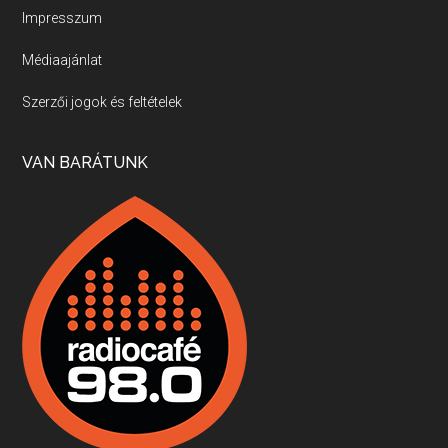
Impresszum
Médiaajánlat
Villány, kékfrankos, Jackfall
Szerzői jogok és feltételek
Apr 17, 2026 • 00:35:38
Szép nemzetközi versenyeredmények, izgalmas, könnyed, de tartalmas kékfrankosok és portugieserek: ezt a vonalat viszi ma a Jackfall. A lehetőségek mellett vannak azonban kihívások, bőven.
VAN BARÁTUNK
Boston, teadélután, bab és homár
Apr 9, 2026 • 00:37:17
Milyen és mennyi teát öntöttek a bostoni kikötő vizébe, több, mint 250 évvel ezelőtt? És hogy lett a homárból drága étel, amikor régen még a szegények eledele volt és annyi volt belőle, hogy a földekre is hordták tápnak?
Fermentáljunk, a testünk meghálálja!
Apr 3, 2026 • 00:36:07
Egyszerűen fogalmaza: vannak a bélrendszerünkben rossz baktériumok, meg vannak jók. A fermentált élelmiszerekkel a jókat hozzuk előnybe, ráadásul finomat is eszünk – mondja B. Király Györgyi.