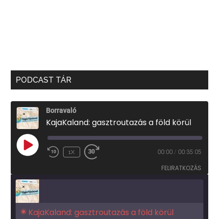
PODCAST TÁR
Borravaló
KajaKaland: gasztroutazás a föld körül
PLAY
1X
00:00
/
00:35:05
EPISODE
FELIRATKOZÁS
KajaKaland: gasztroutazás a föld körül 