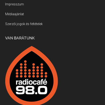
Impresszum
Médiaajánlat
Villány, kékfrankos, Jackfall
Szerzői jogok és feltételek
Apr 17, 2026 • 00:35:38
Szép nemzetközi versenyeredmények, izgalmas, könnyed, de tartalmas kékfrankosok és portugieserek: ezt a vonalat viszi ma a Jackfall. A lehetőségek mellett vannak azonban kihívások, bőven.
VAN BARÁTUNK
Boston, teadélután, bab és homár
Apr 9, 2026 • 00:37:17
Milyen és mennyi teát öntöttek a bostoni kikötő vizébe, több, mint 250 évvel ezelőtt? És hogy lett a homárból drága étel, amikor régen még a szegények eledele volt és annyi volt belőle, hogy a földekre is hordták tápnak?
Fermentáljunk, a testünk meghálálja!
Apr 3, 2026 • 00:36:07
Egyszerűen fogalmaza: vannak a bélrendszerünkben rossz baktériumok, meg vannak jók. A fermentált élelmiszerekkel a jókat hozzuk előnybe, ráadásul finomat is eszünk – mondja B. Király Györgyi.