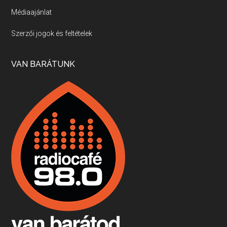
Médiaajánlat
Villány, kékfrankos, Jackfall
Szerzői jogok és feltételek
Apr 17, 2026 • 00:35:38
Szép nemzetközi versenyeredmények, izgalmas, könnyed, de tartalmas kékfrankosok és portugieserek: ezt a vonalat viszi ma a Jackfall. A lehetőségek mellett vannak azonban kihívások, bőven.
VAN BARÁTUNK
Boston, teadélután, bab és homár
Apr 9, 2026 • 00:37:17
Milyen és mennyi teát öntöttek a bostoni kikötő vizébe, több, mint 250 évvel ezelőtt? És hogy lett a homárból drága étel, amikor régen még a szegények eledele volt és annyi volt belőle, hogy a földekre is hordták tápnak?
Fermentáljunk, a testünk meghálálja!
Apr 3, 2026 • 00:36:07
Egyszerűen fogalmaza: vannak a bélrendszerünkben rossz baktériumok, meg vannak jók. A fermentált élelmiszerekkel a jókat hozzuk előnybe, ráadásul finomat is eszünk – mondja B. Király Györgyi.