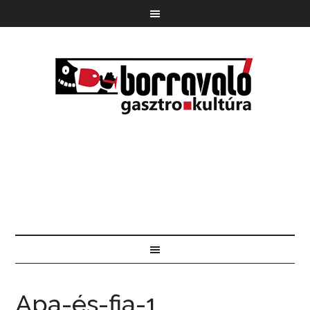
Apa-és-fia-1