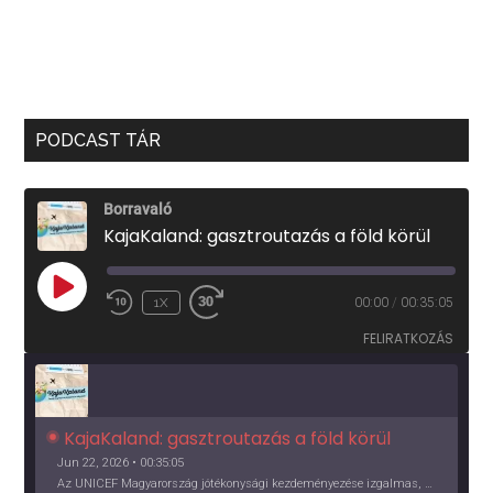
PODCAST TÁR
Borravaló
KajaKaland: gasztroutazás a föld körül
PLAY
1X
00:00
/
00:35:05
EPISODE
FELIRATKOZÁS
KajaKaland: gasztroutazás a föld körül 
Jun 22, 2026 • 00:35:05
Az UNICEF Magyarország jótékonysági kezdeményezése izgalmas, egész éves világkörüli ízutazásra hív, igazi családi program és gasztroedukáció, illetve segítség a rászorulóknak is egyben.