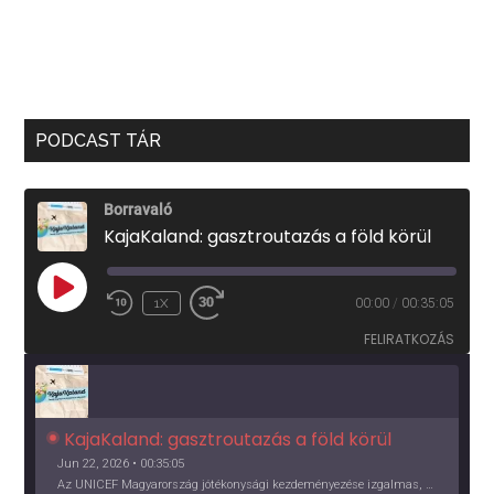
PODCAST TÁR
Borravaló
KajaKaland: gasztroutazás a föld körül
PLAY
1X
00:00
/
00:35:05
EPISODE
FELIRATKOZÁS
KajaKaland: gasztroutazás a föld körül 
Jun 22, 2026 • 00:35:05
Az UNICEF Magyarország jótékonysági kezdeményezése izgalmas, egész éves világkörüli ízutazásra hív, igazi családi program és gasztroedukáció, illetve segítség a rászorulóknak is egyben.