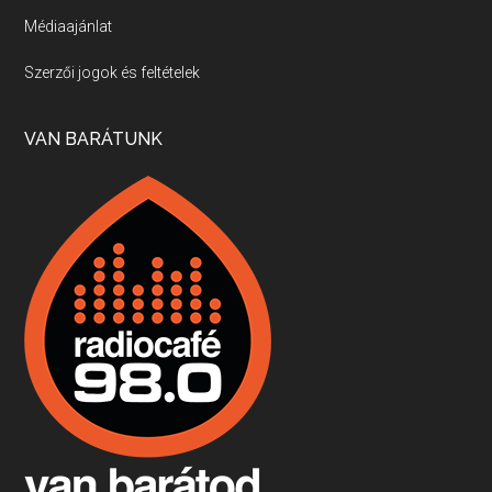
Médiaajánlat
Villány, kékfrankos, Jackfall
Szerzői jogok és feltételek
Apr 17, 2026 • 00:35:38
Szép nemzetközi versenyeredmények, izgalmas, könnyed, de tartalmas kékfrankosok és portugieserek: ezt a vonalat viszi ma a Jackfall. A lehetőségek mellett vannak azonban kihívások, bőven.
VAN BARÁTUNK
Boston, teadélután, bab és homár
Apr 9, 2026 • 00:37:17
Milyen és mennyi teát öntöttek a bostoni kikötő vizébe, több, mint 250 évvel ezelőtt? És hogy lett a homárból drága étel, amikor régen még a szegények eledele volt és annyi volt belőle, hogy a földekre is hordták tápnak?
Fermentáljunk, a testünk meghálálja!
Apr 3, 2026 • 00:36:07
Egyszerűen fogalmaza: vannak a bélrendszerünkben rossz baktériumok, meg vannak jók. A fermentált élelmiszerekkel a jókat hozzuk előnybe, ráadásul finomat is eszünk – mondja B. Király Györgyi.