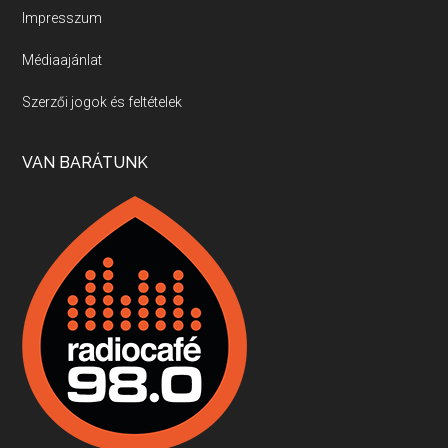
Impresszum
Médiaajánlat
Villány, kékfrankos, Jackfall
Szerzői jogok és feltételek
Apr 17, 2026 • 00:35:38
Szép nemzetközi versenyeredmények, izgalmas, könnyed, de tartalmas kékfrankosok és portugieserek: ezt a vonalat viszi ma a Jackfall. A lehetőségek mellett vannak azonban kihívások, bőven.
VAN BARÁTUNK
Boston, teadélután, bab és homár
Apr 9, 2026 • 00:37:17
Milyen és mennyi teát öntöttek a bostoni kikötő vizébe, több, mint 250 évvel ezelőtt? És hogy lett a homárból drága étel, amikor régen még a szegények eledele volt és annyi volt belőle, hogy a földekre is hordták tápnak?
Fermentáljunk, a testünk meghálálja!
Apr 3, 2026 • 00:36:07
Egyszerűen fogalmaza: vannak a bélrendszerünkben rossz baktériumok, meg vannak jók. A fermentált élelmiszerekkel a jókat hozzuk előnybe, ráadásul finomat is eszünk – mondja B. Király Györgyi.