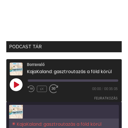
PODCAST TÁR
Borravaló
KajaKaland: gasztroutazás a föld körül
PLAY
1X
00:00
/
00:35:05
EPISODE
FELIRATKOZÁS
KajaKaland: gasztroutazás a föld körül 