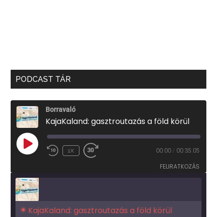
PODCAST TÁR
Borravaló
KajaKaland: gasztroutazás a föld körül
PLAY
1X
00:00
/
00:35:05
EPISODE
FELIRATKOZÁS
KajaKaland: gasztroutazás a föld körül 