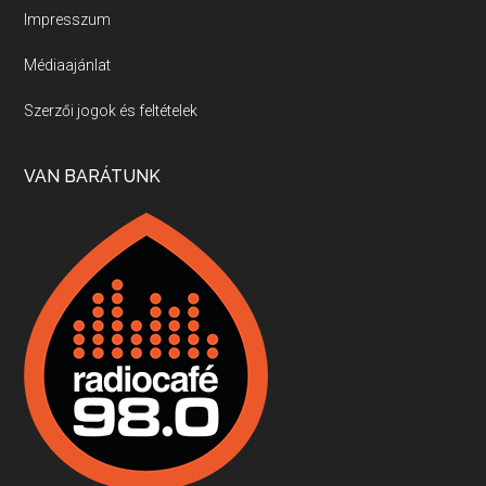
Impresszum
Médiaajánlat
Villány, kékfrankos, Jackfall
Szerzői jogok és feltételek
Apr 17, 2026 • 00:35:38
Szép nemzetközi versenyeredmények, izgalmas, könnyed, de tartalmas kékfrankosok és portugieserek: ezt a vonalat viszi ma a Jackfall. A lehetőségek mellett vannak azonban kihívások, bőven.
VAN BARÁTUNK
Boston, teadélután, bab és homár
Apr 9, 2026 • 00:37:17
Milyen és mennyi teát öntöttek a bostoni kikötő vizébe, több, mint 250 évvel ezelőtt? És hogy lett a homárból drága étel, amikor régen még a szegények eledele volt és annyi volt belőle, hogy a földekre is hordták tápnak?
Fermentáljunk, a testünk meghálálja!
Apr 3, 2026 • 00:36:07
Egyszerűen fogalmaza: vannak a bélrendszerünkben rossz baktériumok, meg vannak jók. A fermentált élelmiszerekkel a jókat hozzuk előnybe, ráadásul finomat is eszünk – mondja B. Király Györgyi.