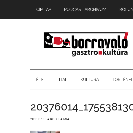
CÍMLAP
PODCAST ARCHÍVUM
RÓLU
ÉTEL
ITAL
KULTÚRA
TÖRTÉNE
20376014_17553813
2018-07-10
●
KODELA MIA