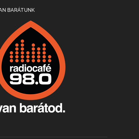
Mi lesz a magyar borágazattal, magyar borral? A kérdés több szempontból is releváns, a gazdasági, környezetei változások sürgős válaszokat igényelnek. Erről beszélgettünk Ercsey Dániellel.
AN BARÁTUNK
A nagy szakácsgeneráció 1. rész - Id. Marchal József és Dobos C. József
Apr 24, 2026 • 00:38:10
Új sorozatunkban a nagy magyarországi szakácsgeneráció tagjairól beszélgetünk: a sorozat első részében a francia születésű, de a magyar konyhára nagy hatást gyakorló Id. Marchal József, és egyik leghíresebb tanítványa, Dobos C. József az alanyaink.
Villány, kékfrankos, Jackfall
Apr 17, 2026 • 00:35:38
Szép nemzetközi versenyeredmények, izgalmas, könnyed, de tartalmas kékfrankosok és portugieserek: ezt a vonalat viszi ma a Jackfall. A lehetőségek mellett vannak azonban kihívások, bőven.
Boston, teadélután, bab és homár
Apr 9, 2026 • 00:37:17
Milyen és mennyi teát öntöttek a bostoni kikötő vizébe, több, mint 250 évvel ezelőtt? És hogy lett a homárból drága étel, amikor régen még a szegények eledele volt és annyi volt belőle, hogy a földekre is hordták tápnak?
Fermentáljunk, a testünk meghálálja!
Apr 3, 2026 • 00:36:07
Egyszerűen fogalmaza: vannak a bélrendszerünkben rossz baktériumok, meg vannak jók. A fermentált élelmiszerekkel a jókat hozzuk előnybe, ráadásul finomat is eszünk – mondja B. Király Györgyi.