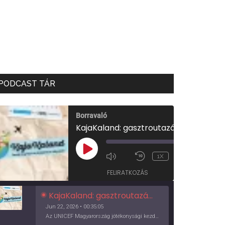
PODCAST TÁR
Borravaló
KajaKaland: gasztroutazás a föld körül
00:00
/
PLAY
1X
00:35:05
EPISODE
FELIRATKOZÁS
KajaKaland: gasztroutazás a föld körül
Jun 22, 2026 • 00:35:05
Az UNICEF Magyarország jótékonysági kezdeményezése izgalmas, egész éves világkörüli ízutazásra hív, igazi családi program és gasztroedukáció, illetve segítség a rászorulóknak is egyben.