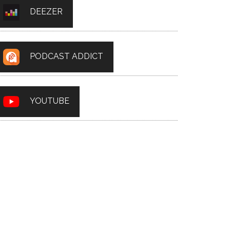
DEEZER
PODCAST ADDICT
YOUTUBE