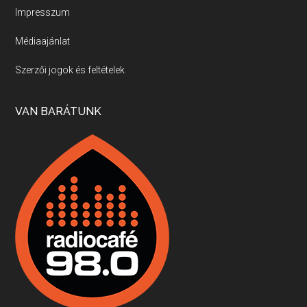
Impresszum
Médiaajánlat
Villány, kékfrankos, Jackfall
Szerzői jogok és feltételek
Apr 17, 2026 • 00:35:38
Szép nemzetközi versenyeredmények, izgalmas, könnyed, de tartalmas kékfrankosok és portugieserek: ezt a vonalat viszi ma a Jackfall. A lehetőségek mellett vannak azonban kihívások, bőven.
VAN BARÁTUNK
Boston, teadélután, bab és homár
Apr 9, 2026 • 00:37:17
Milyen és mennyi teát öntöttek a bostoni kikötő vizébe, több, mint 250 évvel ezelőtt? És hogy lett a homárból drága étel, amikor régen még a szegények eledele volt és annyi volt belőle, hogy a földekre is hordták tápnak?
Fermentáljunk, a testünk meghálálja!
Apr 3, 2026 • 00:36:07
Egyszerűen fogalmaza: vannak a bélrendszerünkben rossz baktériumok, meg vannak jók. A fermentált élelmiszerekkel a jókat hozzuk előnybe, ráadásul finomat is eszünk – mondja B. Király Györgyi.