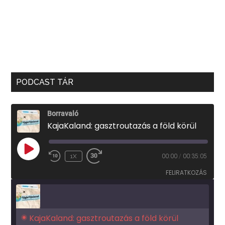
PODCAST TÁR
Borravaló
KajaKaland: gasztroutazás a föld körül
PLAY
1X
00:00
/
00:35:05
EPISODE
FELIRATKOZÁS
KajaKaland: gasztroutazás a föld körül 