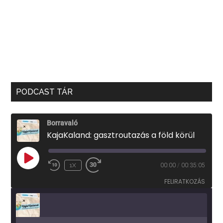
PODCAST TÁR
Borravaló
KajaKaland: gasztroutazás a föld körül
PLAY
1X
00:00
/
00:35:05
EPISODE
FELIRATKOZÁS