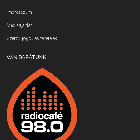
Új sorozatunkban a nagy magyarországi szakácsgeneráció tagjairól beszélgetünk: a sorozat első részében a francia születésű, de a magyar konyhára nagy hatást gyakorló Id. Marchal József, és egyik leghíresebb tanítványa, Dobos C. József az alanyaink.
Impresszum
Médiaajánlat
Villány, kékfrankos, Jackfall
Szerzői jogok és feltételek
Apr 17, 2026 • 00:35:38
Szép nemzetközi versenyeredmények, izgalmas, könnyed, de tartalmas kékfrankosok és portugieserek: ezt a vonalat viszi ma a Jackfall. A lehetőségek mellett vannak azonban kihívások, bőven.
VAN BARÁTUNK
Boston, teadélután, bab és homár
Apr 9, 2026 • 00:37:17
Milyen és mennyi teát öntöttek a bostoni kikötő vizébe, több, mint 250 évvel ezelőtt? És hogy lett a homárból drága étel, amikor régen még a szegények eledele volt és annyi volt belőle, hogy a földekre is hordták tápnak?
Fermentáljunk, a testünk meghálálja!
Apr 3, 2026 • 00:36:07
Egyszerűen fogalmaza: vannak a bélrendszerünkben rossz baktériumok, meg vannak jók. A fermentált élelmiszerekkel a jókat hozzuk előnybe, ráadásul finomat is eszünk – mondja B. Király Györgyi.