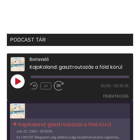
PODCAST TÁR
Borravaló
KajaKaland: gasztroutazás a föld körül
PLAY
1X
00:00
/
00:35:05
EPISODE
FELIRATKOZÁS
KajaKaland: gasztroutazás a föld körül 
Jun 22, 2026 • 00:35:05
Az UNICEF Magyarország jótékonysági kezdeményezése izgalmas, egész éves világkörüli ízutazásra hív, igazi családi program és gasztroedukáció, illetve segítség a rászorulóknak is egyben.