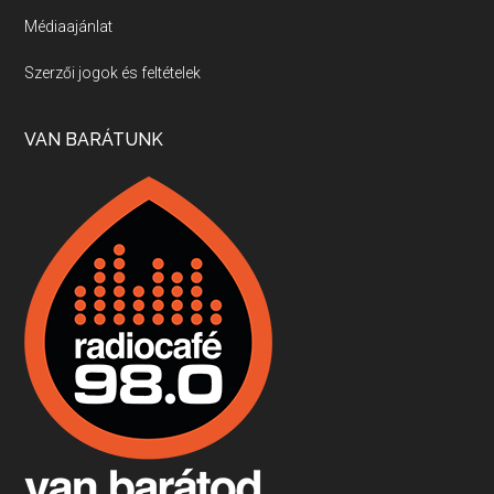
Médiaajánlat
Villány, kékfrankos, Jackfall
Szerzői jogok és feltételek
Apr 17, 2026 • 00:35:38
Szép nemzetközi versenyeredmények, izgalmas, könnyed, de tartalmas kékfrankosok és portugieserek: ezt a vonalat viszi ma a Jackfall. A lehetőségek mellett vannak azonban kihívások, bőven.
VAN BARÁTUNK
Boston, teadélután, bab és homár
Apr 9, 2026 • 00:37:17
Milyen és mennyi teát öntöttek a bostoni kikötő vizébe, több, mint 250 évvel ezelőtt? És hogy lett a homárból drága étel, amikor régen még a szegények eledele volt és annyi volt belőle, hogy a földekre is hordták tápnak?
Fermentáljunk, a testünk meghálálja!
Apr 3, 2026 • 00:36:07
Egyszerűen fogalmaza: vannak a bélrendszerünkben rossz baktériumok, meg vannak jók. A fermentált élelmiszerekkel a jókat hozzuk előnybe, ráadásul finomat is eszünk – mondja B. Király Györgyi.