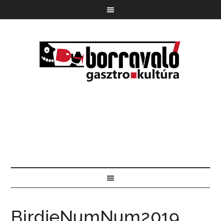
BirdieNumNum2019