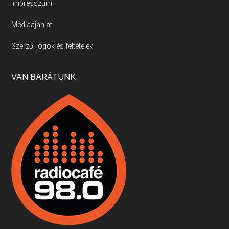
Impresszum
Médiaajánlat
Villány, kékfrankos, Jackfall
Szerzői jogok és feltételek
Apr 17, 2026 • 00:35:38
Szép nemzetközi versenyeredmények, izgalmas, könnyed, de tartalmas kékfrankosok és portugieserek: ezt a vonalat viszi ma a Jackfall. A lehetőségek mellett vannak azonban kihívások, bőven.
VAN BARÁTUNK
Boston, teadélután, bab és homár
Apr 9, 2026 • 00:37:17
Milyen és mennyi teát öntöttek a bostoni kikötő vizébe, több, mint 250 évvel ezelőtt? És hogy lett a homárból drága étel, amikor régen még a szegények eledele volt és annyi volt belőle, hogy a földekre is hordták tápnak?
Fermentáljunk, a testünk meghálálja!
Apr 3, 2026 • 00:36:07
Egyszerűen fogalmaza: vannak a bélrendszerünkben rossz baktériumok, meg vannak jók. A fermentált élelmiszerekkel a jókat hozzuk előnybe, ráadásul finomat is eszünk – mondja B. Király Györgyi.