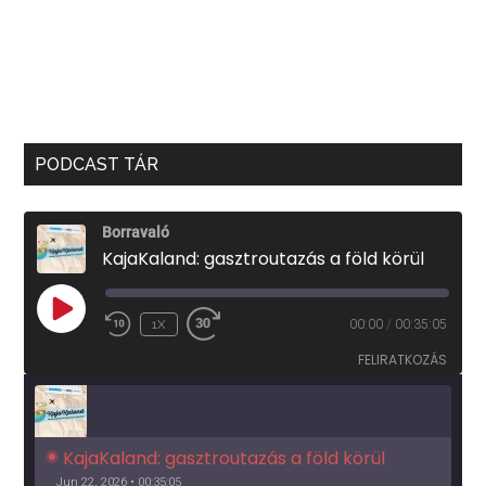
PODCAST TÁR
Borravaló
KajaKaland: gasztroutazás a föld körül
PLAY
1X
00:00
/
00:35:05
EPISODE
FELIRATKOZÁS
KajaKaland: gasztroutazás a föld körül 
Jun 22, 2026 • 00:35:05