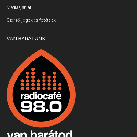
Médiaajánlat
Villány, kékfrankos, Jackfall
Szerzői jogok és feltételek
Apr 17, 2026 • 00:35:38
Szép nemzetközi versenyeredmények, izgalmas, könnyed, de tartalmas kékfrankosok és portugieserek: ezt a vonalat viszi ma a Jackfall. A lehetőségek mellett vannak azonban kihívások, bőven.
VAN BARÁTUNK
Boston, teadélután, bab és homár
Apr 9, 2026 • 00:37:17
Milyen és mennyi teát öntöttek a bostoni kikötő vizébe, több, mint 250 évvel ezelőtt? És hogy lett a homárból drága étel, amikor régen még a szegények eledele volt és annyi volt belőle, hogy a földekre is hordták tápnak?
Fermentáljunk, a testünk meghálálja!
Apr 3, 2026 • 00:36:07
Egyszerűen fogalmaza: vannak a bélrendszerünkben rossz baktériumok, meg vannak jók. A fermentált élelmiszerekkel a jókat hozzuk előnybe, ráadásul finomat is eszünk – mondja B. Király Györgyi.