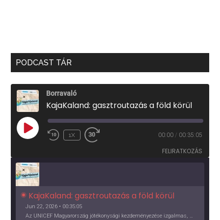
PODCAST TÁR
Borravaló
KajaKaland: gasztroutazás a föld körül
PLAY
1X
00:00
/
00:35:05
EPISODE
FELIRATKOZÁS
KajaKaland: gasztroutazás a föld körül 
Jun 22, 2026 • 00:35:05
Az UNICEF Magyarország jótékonysági kezdeményezése izgalmas, egész éves világkörüli ízutazásra hív, igazi családi program és gasztroedukáció, illetve segítség a rászorulóknak is egyben.