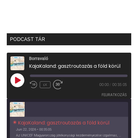
PODCAST TÁR
Borravaló
KajaKaland: gasztroutazás a föld körül
PLAY
1X
00:00
/
00:35:05
EPISODE
FELIRATKOZÁS
KajaKaland: gasztroutazás a föld körül 
Jun 22, 2026 • 00:35:05
Az UNICEF Magyarország jótékonysági kezdeményezése izgalmas, egész éves világkörüli ízutazásra hív, igazi családi program és gasztroedukáció, illetve segítség a rászorulóknak is egyben.