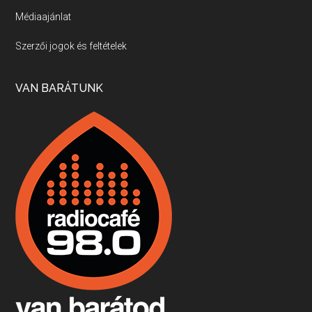
Médiaajánlat
Villány, kékfrankos, Jackfall
Szerzői jogok és feltételek
Apr 17, 2026 • 00:35:38
Szép nemzetközi versenyeredmények, izgalmas, könnyed, de tartalmas kékfrankosok és portugieserek: ezt a vonalat viszi ma a Jackfall. A lehetőségek mellett vannak azonban kihívások, bőven.
VAN BARÁTUNK
Boston, teadélután, bab és homár
Apr 9, 2026 • 00:37:17
Milyen és mennyi teát öntöttek a bostoni kikötő vizébe, több, mint 250 évvel ezelőtt? És hogy lett a homárból drága étel, amikor régen még a szegények eledele volt és annyi volt belőle, hogy a földekre is hordták tápnak?
Fermentáljunk, a testünk meghálálja!
Apr 3, 2026 • 00:36:07
Egyszerűen fogalmaza: vannak a bélrendszerünkben rossz baktériumok, meg vannak jók. A fermentált élelmiszerekkel a jókat hozzuk előnybe, ráadásul finomat is eszünk – mondja B. Király Györgyi.