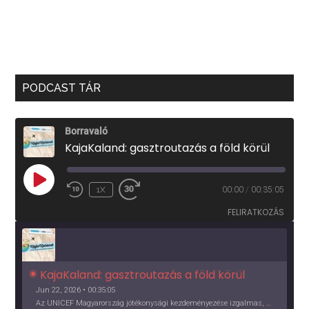
PODCAST TÁR
Borravaló
KajaKaland: gasztroutazás a föld körül
PLAY
1X
00:00
/
00:35:05
EPISODE
FELIRATKOZÁS
KajaKaland: gasztroutazás a föld körül 
Jun 22, 2026 • 00:35:05
Az UNICEF Magyarország jótékonysági kezdeményezése izgalmas, egész éves világkörüli ízutazásra hív, igazi családi program és gasztroedukáció, illetve segítség a rászorulóknak is egyben.