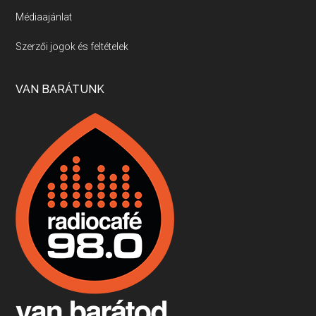
Médiaajánlat
Villány, kékfrankos, Jackfall
Szerzői jogok és feltételek
Apr 17, 2026 • 00:35:38
Szép nemzetközi versenyeredmények, izgalmas, könnyed, de tartalmas kékfrankosok és portugieserek: ezt a vonalat viszi ma a Jackfall. A lehetőségek mellett vannak azonban kihívások, bőven.
VAN BARÁTUNK
Boston, teadélután, bab és homár
Apr 9, 2026 • 00:37:17
Milyen és mennyi teát öntöttek a bostoni kikötő vizébe, több, mint 250 évvel ezelőtt? És hogy lett a homárból drága étel, amikor régen még a szegények eledele volt és annyi volt belőle, hogy a földekre is hordták tápnak?
Fermentáljunk, a testünk meghálálja!
Apr 3, 2026 • 00:36:07
Egyszerűen fogalmaza: vannak a bélrendszerünkben rossz baktériumok, meg vannak jók. A fermentált élelmiszerekkel a jókat hozzuk előnybe, ráadásul finomat is eszünk – mondja B. Király Györgyi.