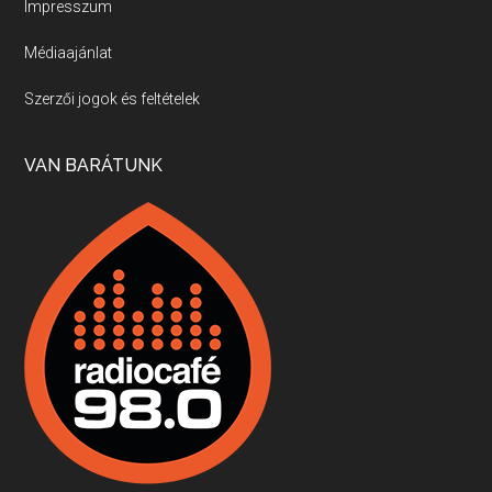
Impresszum
Médiaajánlat
Villány, kékfrankos, Jackfall
Szerzői jogok és feltételek
Apr 17, 2026 • 00:35:38
Szép nemzetközi versenyeredmények, izgalmas, könnyed, de tartalmas kékfrankosok és portugieserek: ezt a vonalat viszi ma a Jackfall. A lehetőségek mellett vannak azonban kihívások, bőven.
VAN BARÁTUNK
Boston, teadélután, bab és homár
Apr 9, 2026 • 00:37:17
Milyen és mennyi teát öntöttek a bostoni kikötő vizébe, több, mint 250 évvel ezelőtt? És hogy lett a homárból drága étel, amikor régen még a szegények eledele volt és annyi volt belőle, hogy a földekre is hordták tápnak?
Fermentáljunk, a testünk meghálálja!
Apr 3, 2026 • 00:36:07
Egyszerűen fogalmaza: vannak a bélrendszerünkben rossz baktériumok, meg vannak jók. A fermentált élelmiszerekkel a jókat hozzuk előnybe, ráadásul finomat is eszünk – mondja B. Király Györgyi.