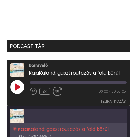
PODCAST TÁR
Borravaló
KajaKaland: gasztroutazás a föld körül
PLAY
1X
00:00
/
00:35:05
EPISODE
FELIRATKOZÁS
KajaKaland: gasztroutazás a föld körül 
Jun 22, 2026 • 00:35:05