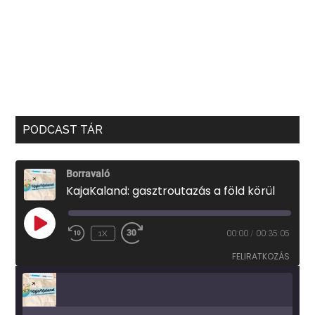
PODCAST TÁR
Borravaló
KajaKaland: gasztroutazás a föld körül
PLAY
1X
00:00
/
00:35:05
EPISODE
FELIRATKOZÁS