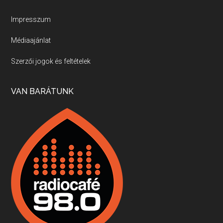
Új sorozatunkban a nagy magyarországi szakácsgeneráció tagjairól beszélgetünk: a sorozat első részében a francia születésű, de a magyar konyhára nagy hatást gyakorló Id. Marchal József, és egyik leghíresebb tanítványa, Dobos C. József az alanyaink.
Impresszum
Médiaajánlat
Villány, kékfrankos, Jackfall
Szerzői jogok és feltételek
Apr 17, 2026 • 00:35:38
Szép nemzetközi versenyeredmények, izgalmas, könnyed, de tartalmas kékfrankosok és portugieserek: ezt a vonalat viszi ma a Jackfall. A lehetőségek mellett vannak azonban kihívások, bőven.
VAN BARÁTUNK
Boston, teadélután, bab és homár
Apr 9, 2026 • 00:37:17
Milyen és mennyi teát öntöttek a bostoni kikötő vizébe, több, mint 250 évvel ezelőtt? És hogy lett a homárból drága étel, amikor régen még a szegények eledele volt és annyi volt belőle, hogy a földekre is hordták tápnak?
Fermentáljunk, a testünk meghálálja!
Apr 3, 2026 • 00:36:07
Egyszerűen fogalmaza: vannak a bélrendszerünkben rossz baktériumok, meg vannak jók. A fermentált élelmiszerekkel a jókat hozzuk előnybe, ráadásul finomat is eszünk – mondja B. Király Györgyi.