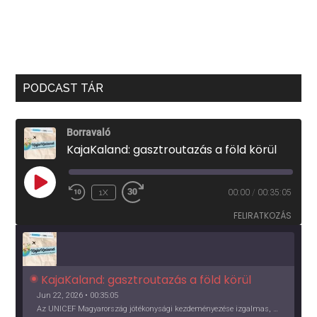
PODCAST TÁR
Borravaló
KajaKaland: gasztroutazás a föld körül
PLAY
1X
00:00
/
00:35:05
EPISODE
FELIRATKOZÁS
KajaKaland: gasztroutazás a föld körül 
Jun 22, 2026 • 00:35:05
Az UNICEF Magyarország jótékonysági kezdeményezése izgalmas, egész éves világkörüli ízutazásra hív, igazi családi program és gasztroedukáció, illetve segítség a rászorulóknak is egyben.