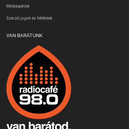
Médiaajánlat
Villány, kékfrankos, Jackfall
Szerzői jogok és feltételek
Apr 17, 2026 • 00:35:38
Szép nemzetközi versenyeredmények, izgalmas, könnyed, de tartalmas kékfrankosok és portugieserek: ezt a vonalat viszi ma a Jackfall. A lehetőségek mellett vannak azonban kihívások, bőven.
VAN BARÁTUNK
Boston, teadélután, bab és homár
Apr 9, 2026 • 00:37:17
Milyen és mennyi teát öntöttek a bostoni kikötő vizébe, több, mint 250 évvel ezelőtt? És hogy lett a homárból drága étel, amikor régen még a szegények eledele volt és annyi volt belőle, hogy a földekre is hordták tápnak?
Fermentáljunk, a testünk meghálálja!
Apr 3, 2026 • 00:36:07
Egyszerűen fogalmaza: vannak a bélrendszerünkben rossz baktériumok, meg vannak jók. A fermentált élelmiszerekkel a jókat hozzuk előnybe, ráadásul finomat is eszünk – mondja B. Király Györgyi.