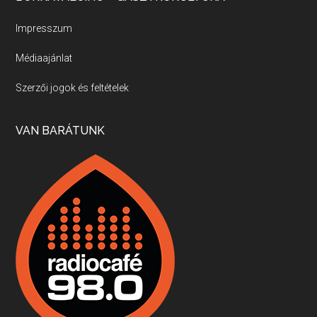
Új sorozatunkban a nagy magyarországi szakácsgeneráció tagjairól beszélgetünk: a sorozat első részében a francia születésű, de a magyar konyhára nagy hatást gyakorló Id. Marchal József, és egyik leghíresebb tanítványa, Dobos C. József az alanyaink.
Impresszum
Médiaajánlat
Villány, kékfrankos, Jackfall
Szerzői jogok és feltételek
Apr 17, 2026 • 00:35:38
Szép nemzetközi versenyeredmények, izgalmas, könnyed, de tartalmas kékfrankosok és portugieserek: ezt a vonalat viszi ma a Jackfall. A lehetőségek mellett vannak azonban kihívások, bőven.
VAN BARÁTUNK
Boston, teadélután, bab és homár
Apr 9, 2026 • 00:37:17
Milyen és mennyi teát öntöttek a bostoni kikötő vizébe, több, mint 250 évvel ezelőtt? És hogy lett a homárból drága étel, amikor régen még a szegények eledele volt és annyi volt belőle, hogy a földekre is hordták tápnak?
Fermentáljunk, a testünk meghálálja!
Apr 3, 2026 • 00:36:07
Egyszerűen fogalmaza: vannak a bélrendszerünkben rossz baktériumok, meg vannak jók. A fermentált élelmiszerekkel a jókat hozzuk előnybe, ráadásul finomat is eszünk – mondja B. Király Györgyi.