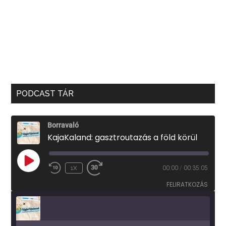
PODCAST TÁR
Borravaló
KajaKaland: gasztroutazás a föld körül
PLAY
1X
00:00
/
00:35:05
EPISODE
FELIRATKOZÁS