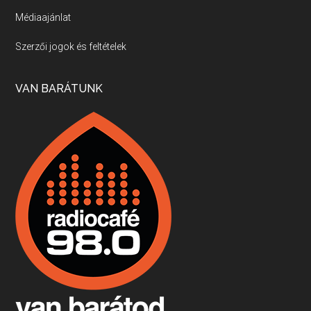
Médiaajánlat
Villány, kékfrankos, Jackfall
Szerzői jogok és feltételek
Apr 17, 2026 • 00:35:38
Szép nemzetközi versenyeredmények, izgalmas, könnyed, de tartalmas kékfrankosok és portugieserek: ezt a vonalat viszi ma a Jackfall. A lehetőségek mellett vannak azonban kihívások, bőven.
VAN BARÁTUNK
Boston, teadélután, bab és homár
Apr 9, 2026 • 00:37:17
Milyen és mennyi teát öntöttek a bostoni kikötő vizébe, több, mint 250 évvel ezelőtt? És hogy lett a homárból drága étel, amikor régen még a szegények eledele volt és annyi volt belőle, hogy a földekre is hordták tápnak?
Fermentáljunk, a testünk meghálálja!
Apr 3, 2026 • 00:36:07
Egyszerűen fogalmaza: vannak a bélrendszerünkben rossz baktériumok, meg vannak jók. A fermentált élelmiszerekkel a jókat hozzuk előnybe, ráadásul finomat is eszünk – mondja B. Király Györgyi.