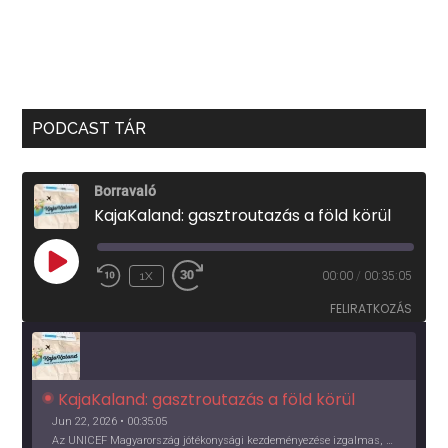
PODCAST TÁR
Borravaló
KajaKaland: gasztroutazás a föld körül
PLAY
1X
00:00
/
00:35:05
EPISODE
FELIRATKOZÁS
KajaKaland: gasztroutazás a föld körül 
Jun 22, 2026 • 00:35:05
Az UNICEF Magyarország jótékonysági kezdeményezése izgalmas, egész éves világkörüli ízutazásra hív, igazi családi program és gasztroedukáció, illetve segítség a rászorulóknak is egyben.