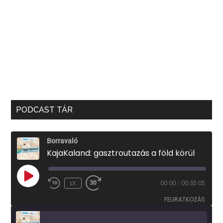
PODCAST TÁR
Borravaló
KajaKaland: gasztroutazás a föld körül
PLAY
1X
00:00
/
00:35:05
EPISODE
FELIRATKOZÁS