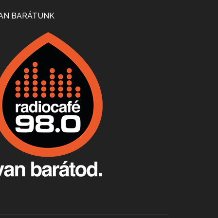
Mi lesz a magyar borágazattal, magyar borral? A kérdés több szempontból is releváns, a gazdasági, környezetei változások sürgős válaszokat igényelnek. Erről beszélgettünk Ercsey Dániellel.
AN BARÁTUNK
A nagy szakácsgeneráció 1. rész - Id. Marchal József és Dobos C. József
Apr 24, 2026 • 00:38:10
Új sorozatunkban a nagy magyarországi szakácsgeneráció tagjairól beszélgetünk: a sorozat első részében a francia születésű, de a magyar konyhára nagy hatást gyakorló Id. Marchal József, és egyik leghíresebb tanítványa, Dobos C. József az alanyaink.
Villány, kékfrankos, Jackfall
Apr 17, 2026 • 00:35:38
Szép nemzetközi versenyeredmények, izgalmas, könnyed, de tartalmas kékfrankosok és portugieserek: ezt a vonalat viszi ma a Jackfall. A lehetőségek mellett vannak azonban kihívások, bőven.
Boston, teadélután, bab és homár
Apr 9, 2026 • 00:37:17
Milyen és mennyi teát öntöttek a bostoni kikötő vizébe, több, mint 250 évvel ezelőtt? És hogy lett a homárból drága étel, amikor régen még a szegények eledele volt és annyi volt belőle, hogy a földekre is hordták tápnak?
Fermentáljunk, a testünk meghálálja!
Apr 3, 2026 • 00:36:07
Egyszerűen fogalmaza: vannak a bélrendszerünkben rossz baktériumok, meg vannak jók. A fermentált élelmiszerekkel a jókat hozzuk előnybe, ráadásul finomat is eszünk – mondja B. Király Györgyi.