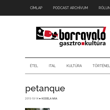
CÍMLAP
PODCAST ARCHÍVUM
RÓLU
ÉTEL
ITAL
KULTÚRA
TÖRTÉNE
petanque
2015-10-14
●
KODELA MIA