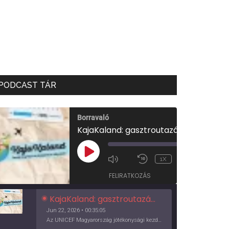
PODCAST TÁR
Borravaló
KajaKaland: gasztroutazás a föld körül
00:00
/
PLAY
1X
00:35:05
EPISODE
FELIRATKOZÁS
KajaKaland: gasztroutazás a föld körül
Jun 22, 2026 • 00:35:05
Az UNICEF Magyarország jótékonysági kezdeményezése izgalmas, egész éves világkörüli ízutazásra hív, igazi családi program és gasztroedukáció, illetve segítség a rászorulóknak is egyben.