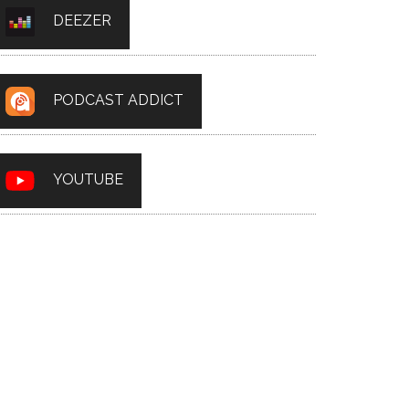
DEEZER
PODCAST ADDICT
YOUTUBE