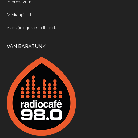
Impresszum
Médiaajánlat
Villány, kékfrankos, Jackfall
Szerzői jogok és feltételek
Apr 17, 2026 • 00:35:38
Szép nemzetközi versenyeredmények, izgalmas, könnyed, de tartalmas kékfrankosok és portugieserek: ezt a vonalat viszi ma a Jackfall. A lehetőségek mellett vannak azonban kihívások, bőven.
VAN BARÁTUNK
Boston, teadélután, bab és homár
Apr 9, 2026 • 00:37:17
Milyen és mennyi teát öntöttek a bostoni kikötő vizébe, több, mint 250 évvel ezelőtt? És hogy lett a homárból drága étel, amikor régen még a szegények eledele volt és annyi volt belőle, hogy a földekre is hordták tápnak?
Fermentáljunk, a testünk meghálálja!
Apr 3, 2026 • 00:36:07
Egyszerűen fogalmaza: vannak a bélrendszerünkben rossz baktériumok, meg vannak jók. A fermentált élelmiszerekkel a jókat hozzuk előnybe, ráadásul finomat is eszünk – mondja B. Király Györgyi.