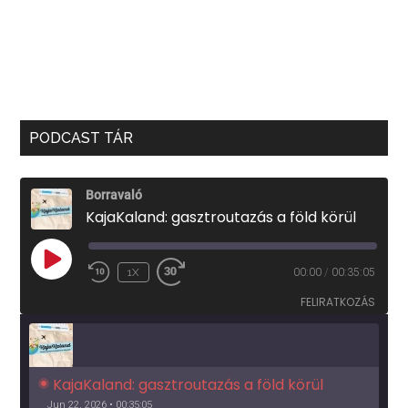
PODCAST TÁR
Borravaló
KajaKaland: gasztroutazás a föld körül
PLAY
1X
00:00
/
00:35:05
EPISODE
FELIRATKOZÁS
KajaKaland: gasztroutazás a föld körül 
Jun 22, 2026 • 00:35:05