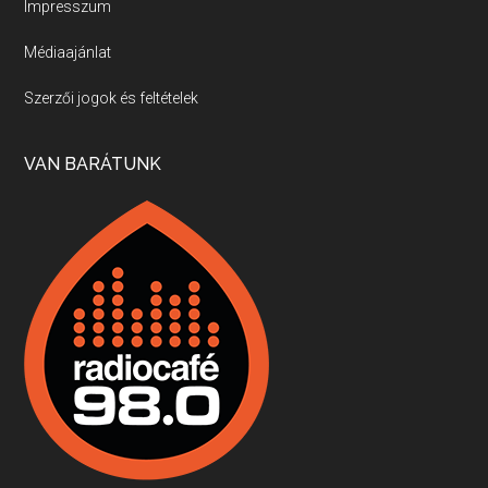
Impresszum
Médiaajánlat
Villány, kékfrankos, Jackfall
Szerzői jogok és feltételek
Apr 17, 2026 • 00:35:38
Szép nemzetközi versenyeredmények, izgalmas, könnyed, de tartalmas kékfrankosok és portugieserek: ezt a vonalat viszi ma a Jackfall. A lehetőségek mellett vannak azonban kihívások, bőven.
VAN BARÁTUNK
Boston, teadélután, bab és homár
Apr 9, 2026 • 00:37:17
Milyen és mennyi teát öntöttek a bostoni kikötő vizébe, több, mint 250 évvel ezelőtt? És hogy lett a homárból drága étel, amikor régen még a szegények eledele volt és annyi volt belőle, hogy a földekre is hordták tápnak?
Fermentáljunk, a testünk meghálálja!
Apr 3, 2026 • 00:36:07
Egyszerűen fogalmaza: vannak a bélrendszerünkben rossz baktériumok, meg vannak jók. A fermentált élelmiszerekkel a jókat hozzuk előnybe, ráadásul finomat is eszünk – mondja B. Király Györgyi.