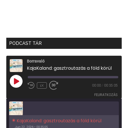
PODCAST TÁR
Borravaló
KajaKaland: gasztroutazás a föld körül
PLAY
1X
00:00
/
00:35:05
EPISODE
FELIRATKOZÁS
KajaKaland: gasztroutazás a föld körül 
Jun 22, 2026 • 00:35:05