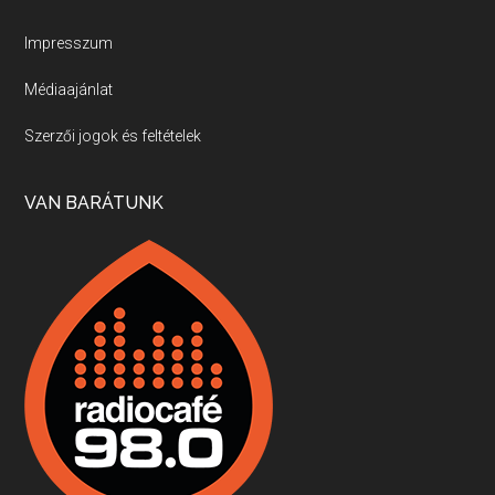
Új sorozatunkban a nagy magyarországi szakácsgeneráció tagjairól beszélgetünk: a sorozat első részében a francia születésű, de a magyar konyhára nagy hatást gyakorló Id. Marchal József, és egyik leghíresebb tanítványa, Dobos C. József az alanyaink.
Impresszum
Médiaajánlat
Villány, kékfrankos, Jackfall
Szerzői jogok és feltételek
Apr 17, 2026 • 00:35:38
Szép nemzetközi versenyeredmények, izgalmas, könnyed, de tartalmas kékfrankosok és portugieserek: ezt a vonalat viszi ma a Jackfall. A lehetőségek mellett vannak azonban kihívások, bőven.
VAN BARÁTUNK
Boston, teadélután, bab és homár
Apr 9, 2026 • 00:37:17
Milyen és mennyi teát öntöttek a bostoni kikötő vizébe, több, mint 250 évvel ezelőtt? És hogy lett a homárból drága étel, amikor régen még a szegények eledele volt és annyi volt belőle, hogy a földekre is hordták tápnak?
Fermentáljunk, a testünk meghálálja!
Apr 3, 2026 • 00:36:07
Egyszerűen fogalmaza: vannak a bélrendszerünkben rossz baktériumok, meg vannak jók. A fermentált élelmiszerekkel a jókat hozzuk előnybe, ráadásul finomat is eszünk – mondja B. Király Györgyi.