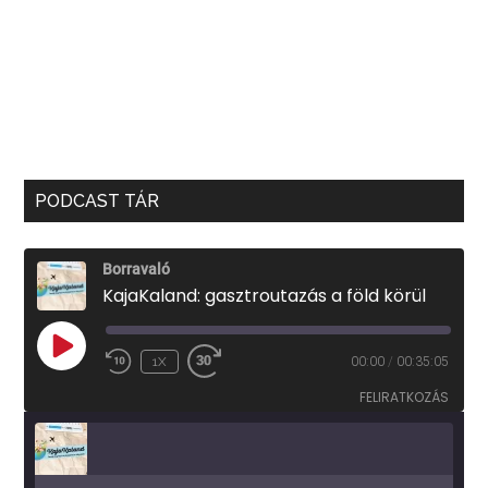
PODCAST TÁR
Borravaló
KajaKaland: gasztroutazás a föld körül
PLAY
1X
00:00
/
00:35:05
EPISODE
FELIRATKOZÁS