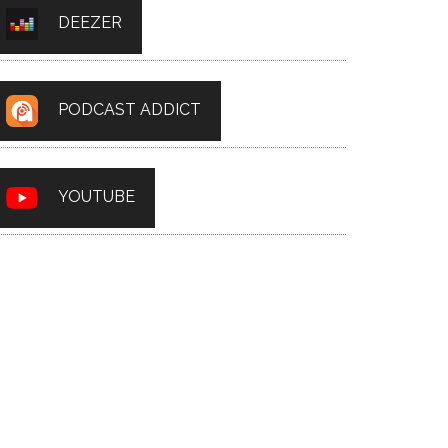
DEEZER
PODCAST ADDICT
YOUTUBE