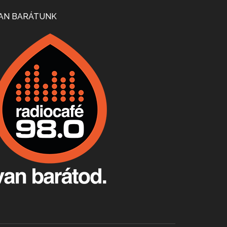
Mi lesz a magyar borágazattal, magyar borral? A kérdés több szempontból is releváns, a gazdasági, környezetei változások sürgős válaszokat igényelnek. Erről beszélgettünk Ercsey Dániellel.
AN BARÁTUNK
A nagy szakácsgeneráció 1. rész - Id. Marchal József és Dobos C. József
Apr 24, 2026 • 00:38:10
Új sorozatunkban a nagy magyarországi szakácsgeneráció tagjairól beszélgetünk: a sorozat első részében a francia születésű, de a magyar konyhára nagy hatást gyakorló Id. Marchal József, és egyik leghíresebb tanítványa, Dobos C. József az alanyaink.
Villány, kékfrankos, Jackfall
Apr 17, 2026 • 00:35:38
Szép nemzetközi versenyeredmények, izgalmas, könnyed, de tartalmas kékfrankosok és portugieserek: ezt a vonalat viszi ma a Jackfall. A lehetőségek mellett vannak azonban kihívások, bőven.
Boston, teadélután, bab és homár
Apr 9, 2026 • 00:37:17
Milyen és mennyi teát öntöttek a bostoni kikötő vizébe, több, mint 250 évvel ezelőtt? És hogy lett a homárból drága étel, amikor régen még a szegények eledele volt és annyi volt belőle, hogy a földekre is hordták tápnak?
Fermentáljunk, a testünk meghálálja!
Apr 3, 2026 • 00:36:07
Egyszerűen fogalmaza: vannak a bélrendszerünkben rossz baktériumok, meg vannak jók. A fermentált élelmiszerekkel a jókat hozzuk előnybe, ráadásul finomat is eszünk – mondja B. Király Györgyi.