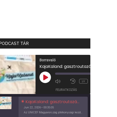
PODCAST TÁR
Borravaló
KajaKaland: gasztroutazás a föld körül
00:00
/
PLAY
1X
00:35:05
EPISODE
FELIRATKOZÁS
KajaKaland: gasztroutazás a föld körül
Jun 22, 2026 • 00:35:05
Az UNICEF Magyarország jótékonysági kezdeményezése izgalmas, egész éves világkörüli ízutazásra hív, igazi családi program és gasztroedukáció, illetve segítség a rászorulóknak is egyben.